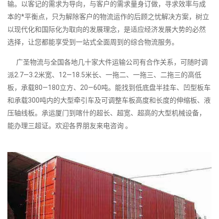
输。以客记的需求为导向，与客户的需求量身订做，寻求效率与成
本的*平衡点，只为解除客户的物流运作的后顾之忧解决方案，树立
以现代化和国际化为取向的发展理念，是适应经济发展大势的必然
选择，让您都能享受到一站式全面周到的综合物流服务。
广圣物流与全国各地几十家大件运输公司有合作关系，可随时调
派2.7—3.2米宽、12—18.5米长、一拖二、一拖三、二拖三的高低
板，承载80—180立方、20—60吨。能找到低底盘半挂车、凹型板车
和承载300吨内的大型牵引车及可调整车板高度和长度的伸缩板、液
压轴线板。承运厦门到喀什的超长、超宽、超高的大型机械设备，
能办理三超证。欢迎各界朋友来电咨询 。