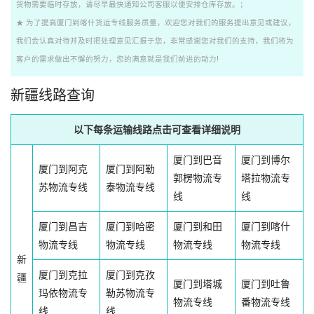
货物需要临时存放，请尽早最快通知公司客服以便安排仓库存放。；
★ 为了提高厦门到喀什货运专线服务质量，欢迎您对我们的服务提出意见或建议，
我们会认真对待并及时把处理意见汇报于您，非常感谢您对我们的支持，我们将为
客户的需求做出不懈的努力，您的满意就是我们前进的动力!
新疆线路查询
以下每条运输线路点击可查看详细说明
厦门到巴音
厦门到博尔
厦门到阿克
厦门到阿勒
郭楞物流专
塔拉物流专
苏物流专线
泰物流专线
线
线
厦门到昌吉
厦门到哈密
厦门到和田
厦门到喀什
物流专线
物流专线
物流专线
物流专线
新
厦门到克拉
厦门到克孜
疆
厦门到塔城
厦门到吐鲁
玛依物流专
勒苏物流专
物流专线
番物流专线
线
线