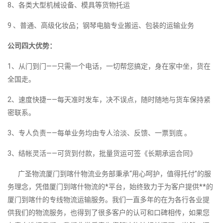
8、各类大型机械设备、模具等货物托运
9 、普通、高级化妆品；钢琴电脑专业搬运、包装的运输业务
公司四大优势：
1、从门到门——只需一个电话，一切帮您搞定，身在家中坐，货在
全国走。
2、速度快捷——每天准时发车，决不误点，随时随地与货车保持紧
密联系。
3、专人负责——每单业务均由专人洽淡、反馈、一票到底 。
3、结帐灵活——可货到付款，批量货运可签《长期承运合同》
广圣物流厦门到喀什物流业务部秉承“用心呵护，值得托付”的服
务理念，凭借厦门到喀什物流的*平台，始终致力于为客户提供**的
厦门到喀什的专线物流运输服务。我们一直多年的在为各行各业提
供我们的物流服务，也得到了很多客户的认可和口碑相传，如果您