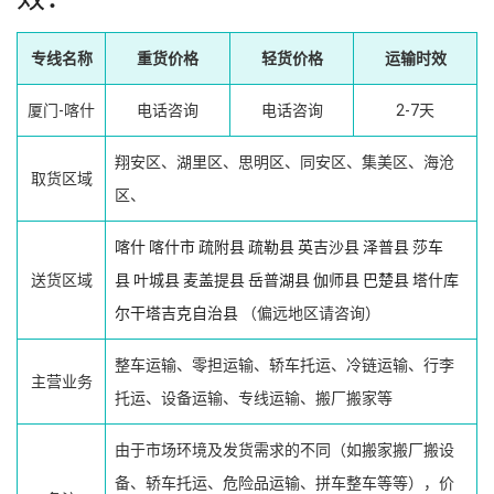
专线名称
重货价格
轻货价格
运输时效
厦门-喀什
电话咨询
电话咨询
2-7天
翔安区、湖里区、思明区、同安区、集美区、海沧
取货区域
区、
喀什
喀什市
疏附县
疏勒县
英吉沙县
泽普县
莎车
送货区域
县
叶城县
麦盖提县
岳普湖县
伽师县
巴楚县
塔什库
尔干塔吉克自治县
（偏远地区请咨询）
整车运输、零担运输、轿车托运、冷链运输、行李
主营业务
托运、设备运输、专线运输、搬厂搬家等
由于市场环境及发货需求的不同（如搬家搬厂搬设
备、轿车托运、危险品运输、拼车整车等等），价