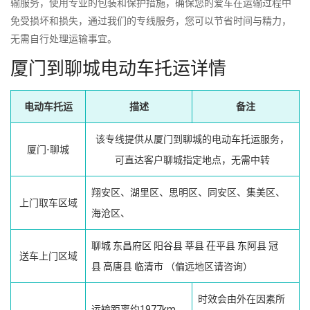
输服务，使用专业的包装和保护措施，确保您的爱车在运输过程中
免受损坏和损失，通过我们的专线服务，您可以节省时间与精力，
无需自行处理运输事宜。
厦门到聊城电动车托运详情
电动车托运
描述
备注
该专线提供从厦门到聊城的电动车托运服务，
厦门-聊城
可直达客户聊城指定地点，无需中转
翔安区、湖里区、思明区、同安区、集美区、
上门取车区域
海沧区、
聊城
东昌府区
阳谷县
莘县
茌平县
东阿县
冠
送车上门区域
县
高唐县
临清市
（偏远地区请咨询）
时效会由外在因素所
运输距离约1977km，