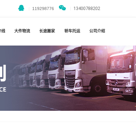
|
119298776
|
13400788202
专线
大件物流
长途搬家
轿车托运
公司介绍