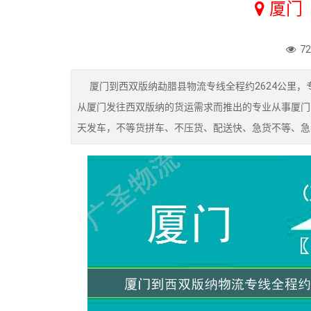
厦门
7
厦门到西双版纳勐腊县物流专线全程约2624公里，专
从厦门发往西双版纳的货运需求而推出的专业从事厦门
天发车，不等货拼车、不压货、配送快、急货不等、急