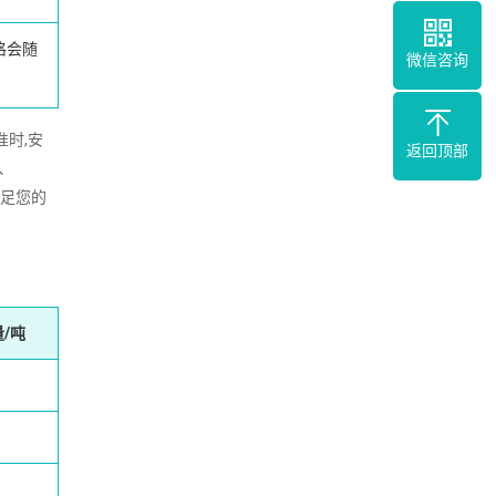
格会随
微信咨询
准时,安
返回顶部
、
满足您的
/吨