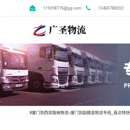
119298776@gg.com
13400788202
厦门到西双版纳物流
»
厦门到勐腊县物流专线_直达特