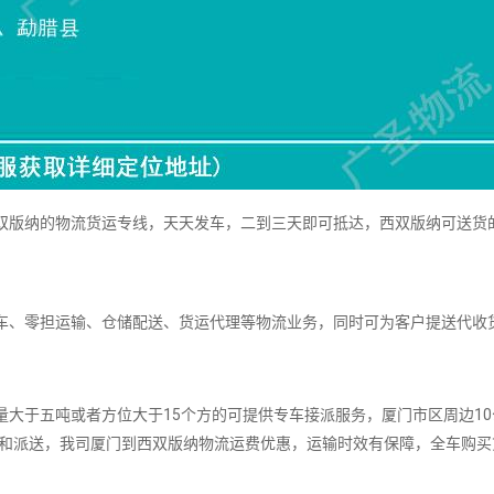
版纳的物流货运专线，天天发车，二到三天即可抵达，西双版纳可送货
、零担运输、仓储配送、货运代理等物流业务，同时可为客户提送代收
大于五吨或者方位大于15个方的可提供专车接派服务，厦门市区周边10
货和派送，我司厦门到西双版纳物流运费优惠，运输时效有保障，全车购买