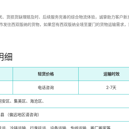
、货损货缺理赔及时、后续服务完善的综合物流体验，诚挚助力客户新
城市发往西双版纳的货物，如果您有西双版纳全境至厦门的货物运输需求，
明细
轻货价格
运输时效
电话咨询
2-7天
同安区、集美区、海沧区、
腊县
（偏远地区请咨询）
托运、冷链运输、行李托运、设备运输、专线运输、搬厂搬家等