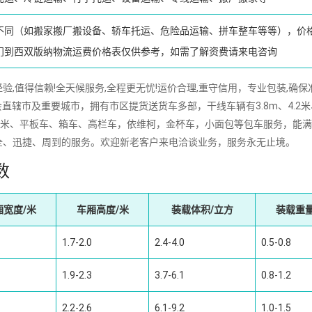
不同（如搬家搬厂搬设备、轿车托运、危险品运输、拼车整车等等），价
门到西双版纳物流运费价格表仅供参考，如需了解资费请来电咨询
,值得信赖!全天候服务,全程更无忧!运价合理,重守信用，专业包装,确保
直辖市及重要城市，拥有市区提货送货车多部，干线车辆有3.8m、4.2米
16m、17.5米、平板车、箱车、高栏车，依维柯，金杯车，小面包等包车服务，能
全、迅捷、周到的服务。欢迎新老客户来电洽谈业务，服务永无止境。
数
厢宽度/米
车厢高度/米
装载体积/立方
装载重量
1.7-2.0
2.4-4.0
0.5-0.8
1.9-2.3
3.7-6.1
0.8-1.2
2.2-2.6
6.1-9.2
1.0-1.5