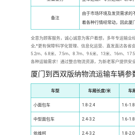
由于市场环境及发货需求的
备注
着各种行情经常动，因此厦
全意为顾客服务，诚心诚意为客户着想，多年专运输业经验
全,*更有保障!科学化管理、信息化运营、直发直达各省会
5.2m、6.8米、7.5m、8.7m、9.6米、13米、
各种运输需求！通过整合物流资源，为新老客户提供安
厦门到西双版纳物流运输车辆参
车型
车厢长度/米
车
小面包车
1.8-2.4
1.6-1.8
中型面包车
2.4-3.2
1.6-1.8
依维柯
2.4-3.2
1.8-2.0