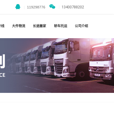
|
119298776
|
13400788202
专线
大件物流
长途搬家
轿车托运
公司介绍