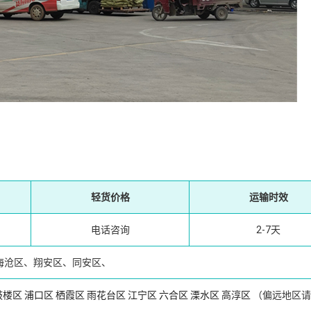
轻货价格
运输时效
电话咨询
2-7天
海沧区、翔安区、同安区、
鼓楼区
浦口区
栖霞区
雨花台区
江宁区
六合区
溧水区
高淳区
（偏远地区请