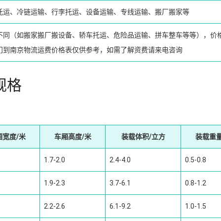
托运、冷链运输、行李托运、设备运输、专线运输、搬厂搬家等
不同（如搬家搬厂搬设备、轿车托运、危险品运输、拼车整车等等），价
门到南京物流运费价格表仅供参考，如需了解资费请来电咨询
规格
厢宽度/米
车厢高度/米
装载体积/立方
装载重量
1.7-2.0
2.4-4.0
0.5-0.8
1.9-2.3
3.7-6.1
0.8-1.2
2.2-2.6
6.1-9.2
1.0-1.5