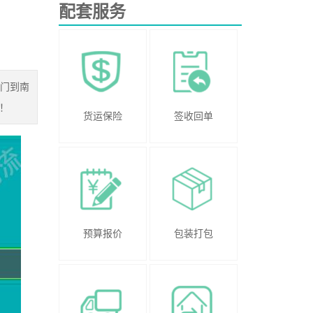
配套服务
厦门到南
！
货运保险
签收回单
预算报价
包装打包