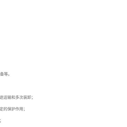
设备等。
途运输和多次装卸；
定的保护作用；
；