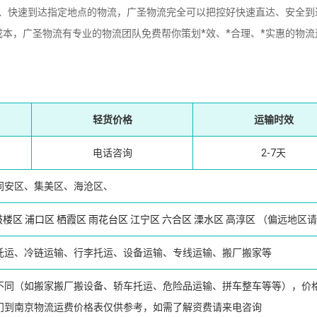
快速到达指定地点的物流，广圣物流完全可以把控好快速直达、安全到
本，广圣物流有专业的物流团队免费帮你策划*效、*合理、*实惠的物流
轻货价格
运输时效
电话咨询
2-7天
同安区、集美区、海沧区、
鼓楼区
浦口区
栖霞区
雨花台区
江宁区
六合区
溧水区
高淳区
（偏远地区请
托运、冷链运输、行李托运、设备运输、专线运输、搬厂搬家等
不同（如搬家搬厂搬设备、轿车托运、危险品运输、拼车整车等等），价
门到南京物流运费价格表仅供参考，如需了解资费请来电咨询