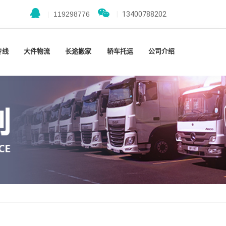
|
119298776
|
13400788202
专线
大件物流
长途搬家
轿车托运
公司介绍