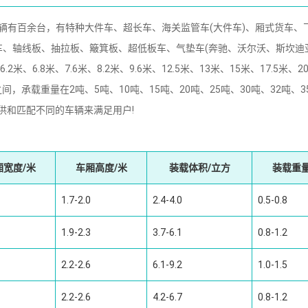
有百余台，有特种大件车、超长车、海关监管车(大件车)、厢式货车、
、轴线板、抽拉板、簸箕板、超低板车、气垫车(奔驰、沃尔沃、斯坎迪
、6.8米、7.6米、8.2米、9.6米、12.5米、13米、15米、17.5米、2
5米之间，承载重量在2吨、5吨、10吨、15吨、20吨、25吨、30吨、32吨、3
提供和匹配不同的车辆来满足用户!
厢宽度/米
车厢高度/米
装载体积/立方
装载重量
1.7-2.0
2.4-4.0
0.5-0.8
1.9-2.3
3.7-6.1
0.8-1.2
2.2-2.6
6.1-9.2
1.0-1.5
2.2-2.6
4.2-6.7
0.8-1.2