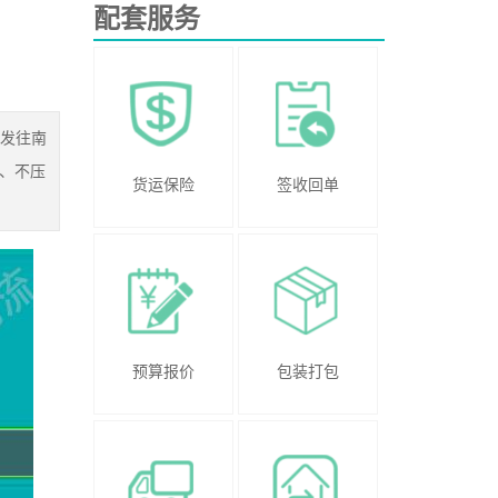
配套服务
门发往南
、不压
货运保险
签收回单
预算报价
包装打包