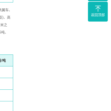
飞翼车、
返回顶部
亚)、高
0米之
5吨、
/吨