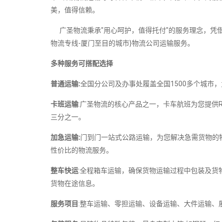
美，值得信赖。
广圣物流秉承"用心呵护，值得托付"的服务理念，凭借
物流专线-厦门至目的城市}物流公司运输服务。
多种服务可搭配选择
普通运输:
全国分公司及办事处履盖全国1500多个城市
卡班运输
:广圣物流的核心产品之一，卡车航班为您提供
三分之一。
加急运输:
门到门一站式公路运输，为您解决急需货物的
性价比的物流服务。
整车快运
:全程箱车运输，确保货物运输过程中包装及货
货物在途信息。
服务项目
:整车运输、零担运输、设备运输、大件运输、