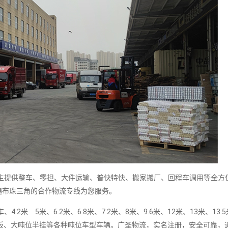
提供整车、零担、大件运输、普快特快、搬家搬厂、回程车调用等全方
遍布珠三角的合作物流专线为您服务。
5米、6.2米、6.8米、7.2米、8米、9.6米、12米、13米、13.5米
板、大吨位半挂等各种吨位车型车辆。广圣物流，实名注册，安全可靠，