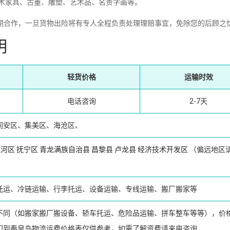
红木家具、古董、雕塑、艺术品、名贵字画等。
期合作，一旦货物出险将有专人全程负责处理理赔事宜，免除您的后顾之
明
轻货价格
运输时效
电话咨询
2-7天
同安区、集美区、海沧区、
戴河区
抚宁区
青龙满族自治县
昌黎县
卢龙县
经济技术开发区
（偏远地区
托运、冷链运输、行李托运、设备运输、专线运输、搬厂搬家等
不同（如搬家搬厂搬设备、轿车托运、危险品运输、拼车整车等等），价
门到秦皇岛物流运费价格表仅供参考，如需了解资费请来电咨询