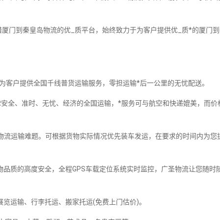
厦门到秦皇岛物流的优_质平台，始终致力于为客户提供优_质*的厦门到
，为客户提供全国千线普货运输服务，零担运输*后一公里的无忧配送。
R安全、准时、无忧、经济的全国运输，*服务可与航空和快递媲美，而价
物流运输难题。可根据货物实际情况优先装车发运，在要求的时间内为您
物品质的高度安全，全程GPS车载定位系统实时监控，广圣物流让您随时
展览运输、行李托运、搬家托运(免费上门估价)。