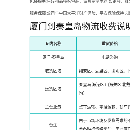
包装服务
:易碎物品特殊包装，量身定制木箱:如钢琴、
服务保障
:公司与中国太平洋财产保险、平安保险保持长
厦门到秦皇岛物流收费说
专线名称
重货价格
厦门-秦皇岛
电话咨询
取货区域
翔安区、湖里区、思明区、
秦皇岛
海港区
山海关区
北
送货区域
询）
主营业务
整车运输、零担运输、轿车
由于市场环境及发货需求的
备注
着各种行情经常动，因此厦