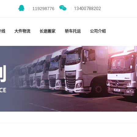
|
119298776
|
13400788202
专线
大件物流
长途搬家
轿车托运
公司介绍