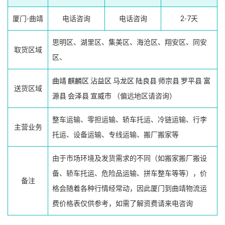
厦门-曲靖
电话咨询
电话咨询
2-7天
思明区、湖里区、集美区、海沧区、翔安区、同安
取货区域
区、
曲靖
麒麟区
沾益区
马龙区
陆良县
师宗县
罗平县
富
送货区域
源县
会泽县
宣威市
（偏远地区请咨询）
整车运输、零担运输、轿车托运、冷链运输、行李
主营业务
托运、设备运输、专线运输、搬厂搬家等
由于市场环境及发货需求的不同（如搬家搬厂搬设
备、轿车托运、危险品运输、拼车整车等等），价
备注
格会随着各种行情经常动，因此厦门到曲靖物流运
费价格表仅供参考，如需了解资费请来电咨询