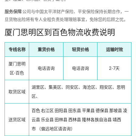
服务保障
:公司与中国太平洋财产保险、平安保险保持长期合作，一
旦货物出险将有专人全程负责处理理赔事宜，免除您的后顾之忧。
厦门思明区到百色物流收费说明
专线名称
重货价格
轻货价格
运输时效
厦门思明
电话咨询
电话咨询
2-7天
区-百色
湖里区、集美区、同安区、海沧区、翔安区、思明
取货区域
区、
百色
右江区
田阳县
田东县
平果县
德保县
那坡县
凌
送货区域
云县
乐业县
田林县
西林县
隆林各族自治县
靖西
市
（偏远地区请咨询）