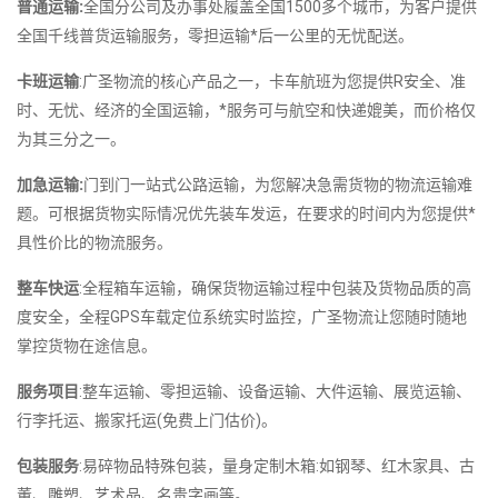
普通运输:
全国分公司及办事处履盖全国1500多个城市，为客户提供
全国千线普货运输服务，零担运输*后一公里的无忧配送。
卡班运输
:广圣物流的核心产品之一，卡车航班为您提供R安全、准
时、无忧、经济的全国运输，*服务可与航空和快递媲美，而价格仅
为其三分之一。
加急运输:
门到门一站式公路运输，为您解决急需货物的物流运输难
题。可根据货物实际情况优先装车发运，在要求的时间内为您提供*
具性价比的物流服务。
整车快运
:全程箱车运输，确保货物运输过程中包装及货物品质的高
度安全，全程GPS车载定位系统实时监控，广圣物流让您随时随地
掌控货物在途信息。
服务项目
:整车运输、零担运输、设备运输、大件运输、展览运输、
行李托运、搬家托运(免费上门估价)。
包装服务
:易碎物品特殊包装，量身定制木箱:如钢琴、红木家具、古
董、雕塑、艺术品、名贵字画等。