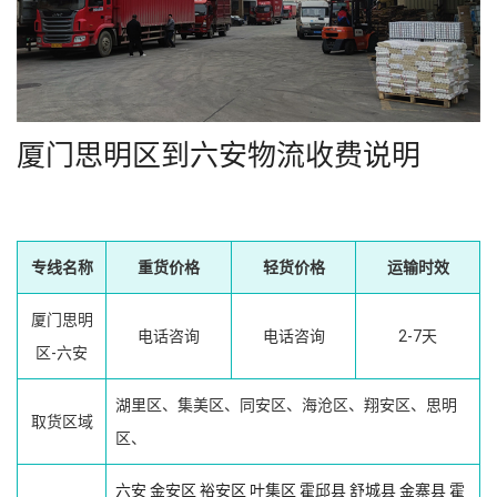
厦门思明区到六安物流收费说明
专线名称
重货价格
轻货价格
运输时效
厦门思明
电话咨询
电话咨询
2-7天
区-六安
湖里区、集美区、同安区、海沧区、翔安区、思明
取货区域
区、
六安
金安区
裕安区
叶集区
霍邱县
舒城县
金寨县
霍