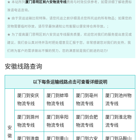
★ 本站所列
厦门思明区到六安物流专线
费用与时效仅供参考，如需详细了解收费标
准请电话咨询。
★ 由于货运运输比较特殊，请您托运之前仔细清点您所托运的所有物品；如果您的
货物需要临时存放，请尽早最快通知公司客服以便安排仓库存放。；
★ 为了提高厦门思明区到六安货运专线服务质量，欢迎您对我们的服务提出意见或
建议，我们会认真对待并及时把处理意见汇报于您，非常感谢您对我们的支持，我
们将为客户的需求做出不懈的努力，您的满意就是我们前进的动力!
安徽线路查询
以下每条运输线路点击可查看详细说明
厦门到安庆
厦门到蚌埠
厦门到亳州
厦门到池州物
物流专线
物流专线
物流专线
流专线
厦门到滁州
厦门到阜阳
厦门到合肥
厦门到淮北物
物流专线
物流专线
物流专线
流专线
安
徽
厦门到淮南
厦门到黄山
厦门到六安
厦门到马鞍山