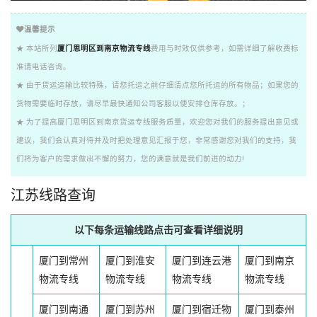
温馨提示
★ 本站所列
厦门思明区到南京物流专线
费用与时效仅供参考，如需详细了解收费标
准请电话咨询。
★ 由于货运运输比较特殊，请您托运之前仔细清点您所托运的所有物品；如果您的
货物需要临时存放，请尽早最快通知公司客服以便安排仓库存放。；
★ 为了提高厦门思明区到南京货运专线服务质量，欢迎您对我们的服务提出意见或
建议，我们会认真对待并及时把处理意见汇报于您，非常感谢您对我们的支持，我
们将为客户的需求做出不懈的努力，您的满意就是我们前进的动力!
江苏线路查询
以下每条运输线路点击可查看详细说明
厦门到常州
厦门到淮安
厦门到连云港
厦门到南京
物流专线
物流专线
物流专线
物流专线
厦门到南通
厦门到苏州
厦门到宿迁物
厦门到泰州