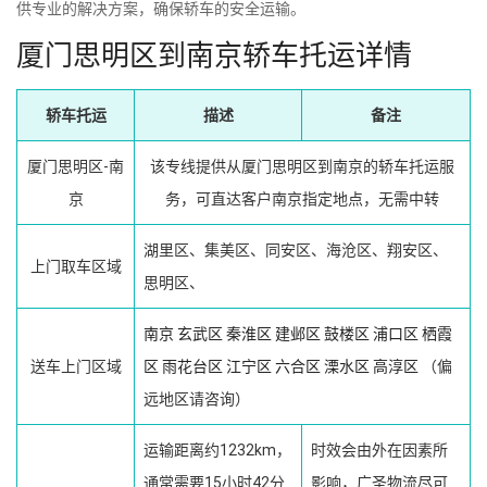
供专业的解决方案，确保轿车的安全运输。
厦门思明区到南京轿车托运详情
轿车托运
描述
备注
厦门思明区-南
该专线提供从厦门思明区到南京的轿车托运服
京
务，可直达客户南京指定地点，无需中转
湖里区、集美区、同安区、海沧区、翔安区、
上门取车区域
思明区、
南京
玄武区
秦淮区
建邺区
鼓楼区
浦口区
栖霞
送车上门区域
区
雨花台区
江宁区
六合区
溧水区
高淳区
（偏
远地区请咨询）
运输距离约1232km，
时效会由外在因素所
通常需要15小时42分
影响，广圣物流尽可