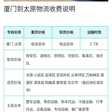
厦门到太原物流收费说明
专线名称
重货价格
轻货价格
运输时效
厦门-太原
电话咨询
电话咨询
2-7天
翔安区、湖里区、思明区、同安区、集美区、海沧
取货区域
区、
太原
小店区
迎泽区
杏花岭区
尖草坪区
万柏林区
晋
送货区域
源区
清徐县
阳曲县
娄烦县
古交市
（偏远地区请咨
询）
整车运输、零担运输、轿车托运、冷链运输、行李
主营业务
托运、设备运输、专线运输、搬厂搬家等