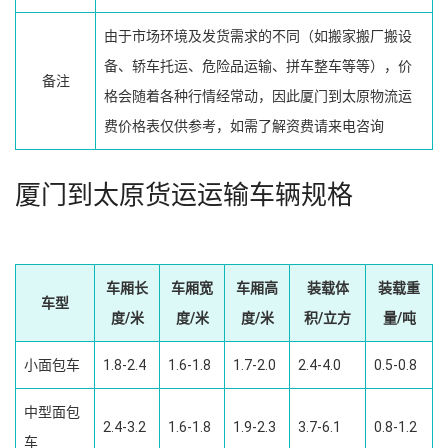
由于市场环境及发货需求的不同（如搬家搬厂搬设
备、轿车托运、危险品运输、拼车整车等等），价
备注
格会随着各种行情经常动，因此厦门到太原物流运
费价格表仅供参考，如需了解资费请来电咨询
厦门到太原货运运输车辆规格
车厢长
车厢宽
车厢高
装载体
装载重
车型
度/米
度/米
度/米
积/立方
量/吨
小面包车
1.8-2.4
1.6-1.8
1.7-2.0
2.4-4.0
0.5-0.8
中型面包
2.4-3.2
1.6-1.8
1.9-2.3
3.7-6.1
0.8-1.2
车