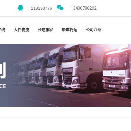
|
119298776
|
13400788202
专线
大件物流
长途搬家
轿车托运
公司介绍