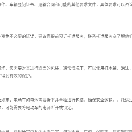
份件、车辆登记证书、运输合同和可能的其他要求文件，具体要求可以咨
并避免不必要的延误，建议您提前预订托运服务，联系托运服务商了解他
损坏，您需要对其进行适当的包装，通常情况下，可以使用打木架、泡沫
件得到有效的保护。
全规定，电动车的电池需要拆下并单独进行包装，确保安全运输。，托运
求，可能需要将电动车的电源断开或锁定。
商而异，费用通常由多个因素决定，包括距离、车型、保险等，建议您提