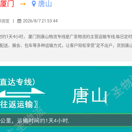
厦门
➙
唐山
0浏览 |
2026/8/7 21:53:44
耗时约1天4小时， 厦门到唐山物流专线是广圣物流的主营运输专线,每日定
配送、展会、包车等多种运输方式，让客户轻松享受"足不出户，货到唐山