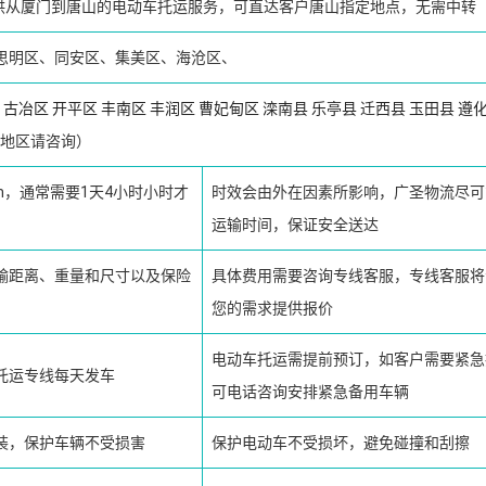
供从厦门到唐山的电动车托运服务，可直达客户唐山指定地点，无需中转
思明区、同安区、集美区、海沧区、
古冶区
开平区
丰南区
丰润区
曹妃甸区
滦南县
乐亭县
迁西县
玉田县
遵
地区请咨询）
km，通常需要1天4小时小时才
时效会由外在因素所影响，广圣物流尽可
运输时间，保证安全送达
输距离、重量和尺寸以及保险
具体费用需要咨询专线客服，专线客服将
您的需求提供报价
电动车托运需提前预订，如客户需要紧急
托运专线每天发车
可电话咨询安排紧急备用车辆
装，保护车辆不受损害
保护电动车不受损坏，避免碰撞和刮擦