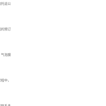
询托运公
们的预订
、气泡膜
过程中，
前联系多