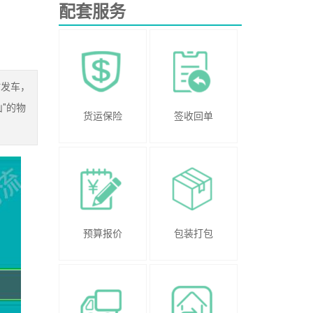
配套服务
时发车，
"的物
货运保险
签收回单
预算报价
包装打包