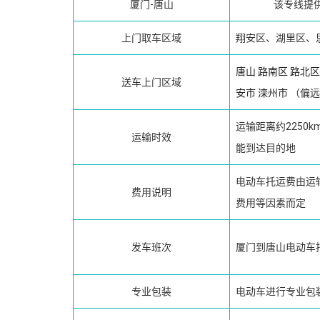
厦门-唐山
该专线提
上门取车区域
翔安区、湖里区、
唐山
路南区
路北区
送车上门区域
安市
滦州市
（偏远
运输距离约2250
运输时效
能到达目的地
电动车托运费由运
费用说明
费用等因素而定
发车班次
厦门到唐山电动车
专业包装
电动车进行专业包