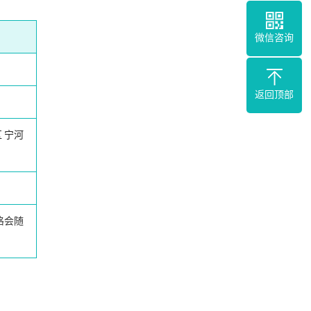
微信咨询
返回顶部
区
宁河
格会随