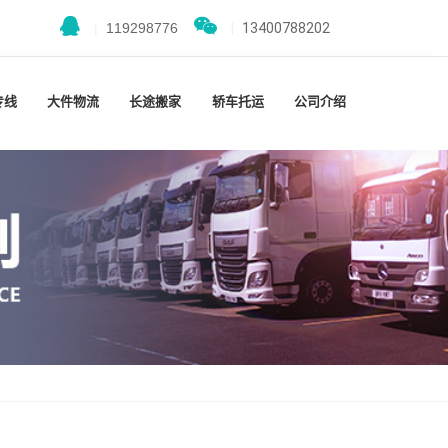
|
119298776
|
13400788202
专线
大件物流
长途搬家
轿车托运
公司介绍