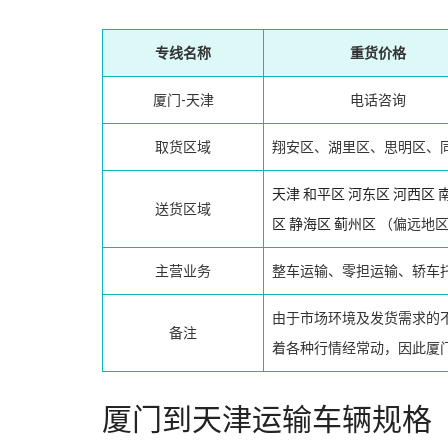
专线名称
重货价格
厦门-天津
电话咨询
取货区域
翔安区、湖里区、思明区、
天津
和平区
河东区
河西区
送货区域
区
静海区
蓟州区
（偏远地区
主营业务
整车运输、零担运输、轿车
由于市场环境及发货需求的
备注
着各种行情经常动，因此厦
厦门到天津运输车辆规格