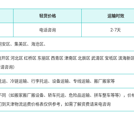
轻货价格
运输时效
电话咨询
2-7天
同安区、集美区、海沧区、
南开区
河北区
红桥区
东丽区
西青区
津南区
北辰区
武清区
宝坻区
滨海新
请咨询）
托运、冷链运输、行李托运、设备运输、专线运输、搬厂搬家等
不同（如搬家搬厂搬设备、轿车托运、危险品运输、拼车整车等等），价
门到天津物流运费价格表仅供参考，如需了解资费请来电咨询