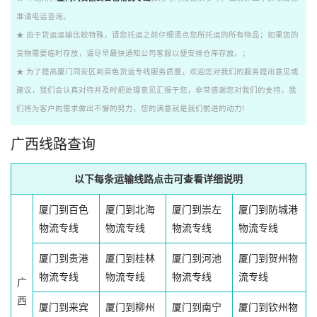
准请电话咨询。
★ 由于货运运输比较特殊，请您托运之前仔细清点您所托运的所有物品；如果您的
货物需要临时存放，请尽早最快通知公司客服以便安排仓库存放。；
★ 为了提高厦门同安区到百色货运专线服务质量，欢迎您对我们的服务提出意见或
建议，我们会认真对待并及时把处理意见汇报于您，非常感谢您对我们的支持，我
们将为客户的需求做出不懈的努力，您的满意就是我们前进的动力!
广西线路查询
以下每条运输线路点击可查看详细说明
厦门到百色
厦门到北海
厦门到崇左
厦门到防城港
物流专线
物流专线
物流专线
物流专线
厦门到贵港
厦门到桂林
厦门到河池
厦门到贺州物
物流专线
物流专线
物流专线
流专线
广
西
厦门到来宾
厦门到柳州
厦门到南宁
厦门到钦州物