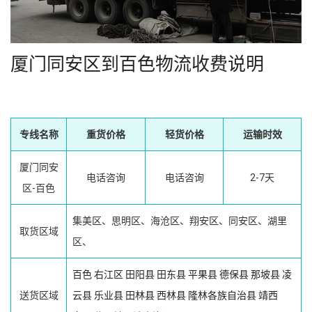
厦门同安区到百色物流收费说明
专线名称
重货价格
轻货价格
运输时效
厦门同安
电话咨询
电话咨询
2-7天
区-百色
集美区、思明区、海沧区、翔安区、同安区、湖里
取货区域
区、
百色
右江区
田阳县
田东县
平果县
德保县
那坡县
凌
送货区域
云县
乐业县
田林县
西林县
隆林各族自治县
靖西