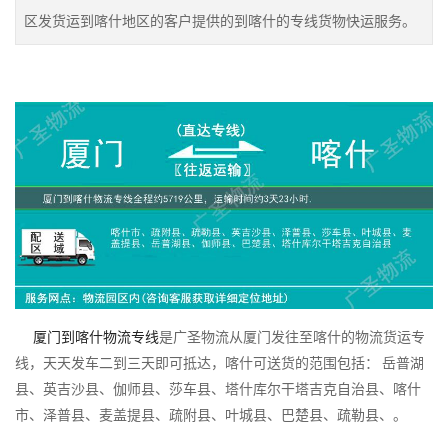
区发货运到喀什地区的客户提供的到喀什的专线货物快运服务。
厦门到喀什物流专线
是广圣物流从厦门发往至喀什的物流货运专
线，天天发车二到三天即可抵达，喀什可送货的范围包括： 岳普湖
县、英吉沙县、伽师县、莎车县、塔什库尔干塔吉克自治县、喀什
市、泽普县、麦盖提县、疏附县、叶城县、巴楚县、疏勒县、。