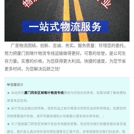
广圣物流团结、创新、忠诚、务实。服务质量：珍惜您的委托，
努力把厦门到喀什物流专线运输做得更好。可靠的信誉，是公司生
存力量。实惠的价格，为您获得更大利润。快捷的速度，为您节省
更多时间，为您解决后顾之忧!
温馨提示
★ 本站所列
厦门同安区到喀什物流专线
费用与时效仅供参考，如需详细了解收费标
准请电话咨询。
★ 由于货运运输比较特殊，请您托运之前仔细清点您所托运的所有物品；如果您的
货物需要临时存放，请尽早最快通知公司客服以便安排仓库存放。；
★ 为了提高厦门同安区到喀什货运专线服务质量，欢迎您对我们的服务提出意见或
建议，我们会认真对待并及时把处理意见汇报于您，非常感谢您对我们的支持，我