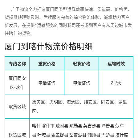
广圣物流全力打造厦门同类型运载效率快速、质量高、价格优、
货损货缺理赔及时、后续服务完善的综合物流体验，诚挚助力客户
新发展，在提供*运输服务的同时我司还考虑到客户有从周边城市发
往喀什的货物。
厦门到喀什物流价格明细
专线名称
重货价格
轻货价格
运输时效
厦门同安
电话咨询
电话咨询
2-7天
区-喀什
集美区、思明区、海沧区、翔安区、同安区、湖里
取货区域
区、
喀什
喀什市
疏附县
疏勒县
英吉沙县
泽普县
莎车
送货区域
县
叶城县
麦盖提县
岳普湖县
伽师县
巴楚县
塔什库