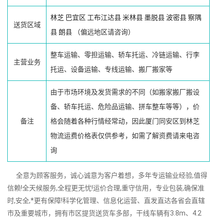
林芝
巴宜区
工布江达县
米林县
墨脱县
波密县
察隅
送货区域
县
朗县
（偏远地区请咨询）
整车运输、零担运输、轿车托运、冷链运输、行李
主营业务
托运、设备运输、专线运输、搬厂搬家等
由于市场环境及发货需求的不同（如搬家搬厂搬设
备、轿车托运、危险品运输、拼车整车等等），价
备注
格会随着各种行情经常动，因此厦门同安区到林芝
物流运费价格表仅供参考，如需了解资费请来电咨
询
全意为顾客服务，诚心诚意为客户着想，多年专运输业经验,值得
信赖!全天候服务,全程更无忧!运价合理,重守信用，专业包装,确保准
时,安全,*更有保障!科学化管理、信息化运营、直发直达各省会直辖
市及重要城市，拥有市区提货送货车多部，干线车辆有3.8m、4.2