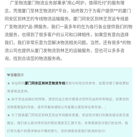
广圣物流厦门物流业务部秉承“用心呵护，值得托付”的服务理
念，凭借厦门至林芝物流的*平台，始终致力于为客户提供**的厦门
同安区到林芝的专线物流运输服务。厦门同安区到林芝货运专线是
广圣物流的*品-牌服务，我们一直多年的在为各行各业提供我们的物
流服务，也得到了很多客户的认可和口碑相传，如果您有意向选择
我们，我们非常乐意为您解决物流相关问题。当然，还有很多*的物
流公司也提供从厦门发物流到林芝的运输服务，您也可以多多咨
询，找到合适您的物流服务商。
温馨提示
★ 本站所列
厦门同安区到林芝物流专线
费用与时效仅供参考，如需详细了解收费标
准请电话咨询。
★ 由于货运运输比较特殊，请您托运之前仔细清点您所托运的所有物品；如果您的
货物需要临时存放，请尽早最快通知公司客服以便安排仓库存放。；
★ 为了提高厦门同安区到林芝货运专线服务质量，欢迎您对我们的服务提出意见或
建议，我们会认真对待并及时把处理意见汇报于您，非常感谢您对我们的支持，我
们将为客户的需求做出不懈的努力，您的满意就是我们前进的动力!