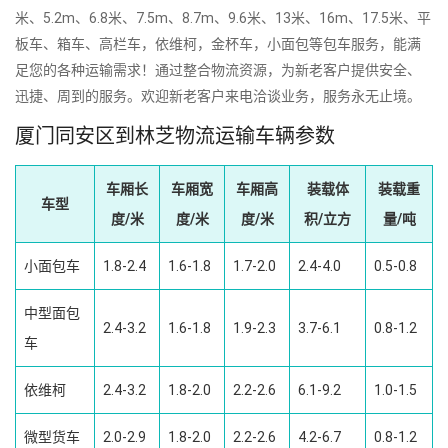
米、5.2m、6.8米、7.5m、8.7m、9.6米、13米、16m、17.5米、平
板车、箱车、高栏车，依维柯，金杯车，小面包等包车服务，能满
足您的各种运输需求！通过整合物流资源，为新老客户提供安全、
迅捷、周到的服务。欢迎新老客户来电洽谈业务，服务永无止境。
厦门同安区到林芝物流运输车辆参数
车厢长
车厢宽
车厢高
装载体
装载重
车型
度/米
度/米
度/米
积/立方
量/吨
小面包车
1.8-2.4
1.6-1.8
1.7-2.0
2.4-4.0
0.5-0.8
中型面包
2.4-3.2
1.6-1.8
1.9-2.3
3.7-6.1
0.8-1.2
车
依维柯
2.4-3.2
1.8-2.0
2.2-2.6
6.1-9.2
1.0-1.5
微型货车
2.0-2.9
1.8-2.0
2.2-2.6
4.2-6.7
0.8-1.2