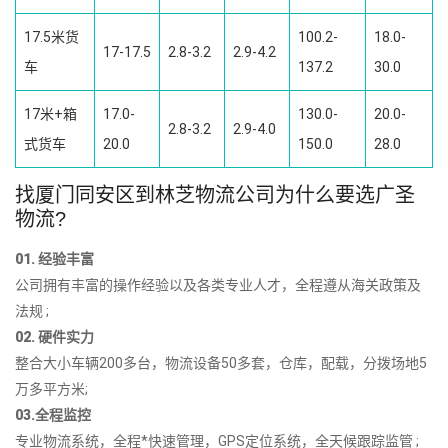
17.5米货
100.2-
18.0-
17-17.5
2.8-3.2
2.9-4.2
车
137.2
30.0
17米+箱
17.0-
130.0-
20.0-
2.8-3.2
2.9-4.0
式货车
20.0
150.0
28.0
找厦门同安区到林芝物流公司为什么要选广圣
物流?
01. 经验丰富
公司拥有丰富的操作经验以及各类专业人才，全程遵从海关政策及
法规 ;
02. 硬件实力
整合大小车辆200多台，物流设备50多套，仓库，配载，分拨场地5
万多平方米;
03.全程监控
专业物流系统，全程*快速管理，GPS定位系统，全天候跟踪监管 ;