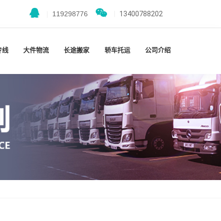
|
119298776
|
13400788202
专线
大件物流
长途搬家
轿车托运
公司介绍