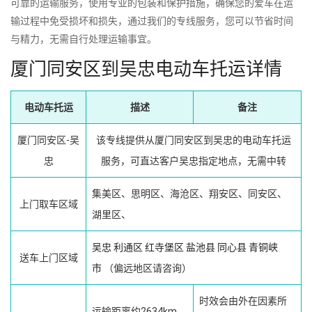
可靠的运输服务，使用专业的包装和保护措施，确保您的爱车在运
输过程中免受损坏和损失，通过我们的专线服务，您可以节省时间
与精力，无需自行处理运输事宜。
厦门同安区到吴忠电动车托运详情
电动车托运
描述
备注
厦门同安区-吴
该专线提供从厦门同安区到吴忠的电动车托运
忠
服务，可直达客户吴忠指定地点，无需中转
集美区、思明区、海沧区、翔安区、同安区、
上门取车区域
湖里区、
吴忠
利通区
红寺堡区
盐池县
同心县
青铜峡
送车上门区域
市
（偏远地区请咨询）
时效会由外在因素所
运输距离约2634km，