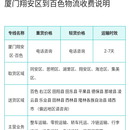
厦门翔安区到百色物流收费说明
专线名称
重货价格
轻货价格
运输时效
厦门翔安
电话咨询
电话咨询
2-7天
区-百色
同安区、思明区、湖里区、翔安区、海沧区、集美
取货区域
区、
百色
右江区
田阳县
田东县
平果县
德保县
那坡县
凌
送货区域
云县
乐业县
田林县
西林县
隆林各族自治县
靖西
市
（偏远地区请咨询）
整车运输、零担运输、轿车托运、冷链运输、行李
主营业务