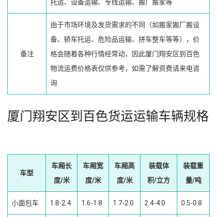
托运、设备运输、专线运输、搬厂搬家等
由于市场环境及发货需求的不同（如搬家搬厂搬设
备、轿车托运、危险品运输、拼车整车等等），价
备注
格会随着各种行情经常动，因此厦门翔安区到百色
物流运费价格表仅供参考，如需了解资费请来电咨
询
厦门翔安区到百色货运运输车辆规格
车厢长
车厢宽
车厢高
装载体
装载重
车型
度/米
度/米
度/米
积/立方
量/吨
小面包车
1.8-2.4
1.6-1.8
1.7-2.0
2.4-4.0
0.5-0.8