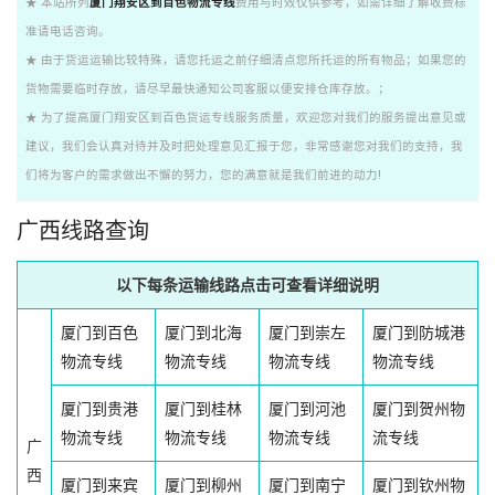
★ 本站所列
厦门翔安区到百色物流专线
费用与时效仅供参考，如需详细了解收费标
准请电话咨询。
★ 由于货运运输比较特殊，请您托运之前仔细清点您所托运的所有物品；如果您的
货物需要临时存放，请尽早最快通知公司客服以便安排仓库存放。；
★ 为了提高厦门翔安区到百色货运专线服务质量，欢迎您对我们的服务提出意见或
建议，我们会认真对待并及时把处理意见汇报于您，非常感谢您对我们的支持，我
们将为客户的需求做出不懈的努力，您的满意就是我们前进的动力!
广西线路查询
以下每条运输线路点击可查看详细说明
厦门到百色
厦门到北海
厦门到崇左
厦门到防城港
物流专线
物流专线
物流专线
物流专线
厦门到贵港
厦门到桂林
厦门到河池
厦门到贺州物
物流专线
物流专线
物流专线
流专线
广
西
厦门到来宾
厦门到柳州
厦门到南宁
厦门到钦州物