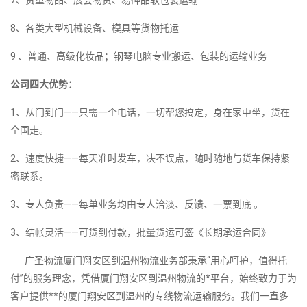
7、贵重物品、展会物资、易碎品软包装运输
8、各类大型机械设备、模具等货物托运
9 、普通、高级化妆品；钢琴电脑专业搬运、包装的运输业务
公司四大优势：
1、从门到门——只需一个电话，一切帮您搞定，身在家中坐，货在
全国走。
2、速度快捷——每天准时发车，决不误点，随时随地与货车保持紧
密联系。
3、专人负责——每单业务均由专人洽淡、反馈、一票到底 。
3、结帐灵活——可货到付款，批量货运可签《长期承运合同》
广圣物流厦门翔安区到温州物流业务部秉承“用心呵护，值得托
付”的服务理念，凭借厦门翔安区到温州物流的*平台，始终致力于为
客户提供**的厦门翔安区到温州的专线物流运输服务。我们一直多