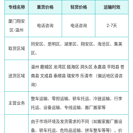
专线名称
重货价格
轻货价格
运输时效
厦门翔安
电话咨询
电话咨询
2-7天
区-温州
同安区、思明区、湖里区、翔安区、海沧区、集美
取货区域
区、
温州
鹿城区
龙湾区
瓯海区
洞头区
永嘉县
平阳县
苍
送货区域
南县
文成县
泰顺县
瑞安市
乐清市
（偏远地区请咨
询）
整车运输、零担运输、轿车托运、冷链运输、行李
主营业务
托运、设备运输、专线运输、搬厂搬家等
由于市场环境及发货需求的不同（如搬家搬厂搬设
备、轿车托运、危险品运输、拼车整车等等），价