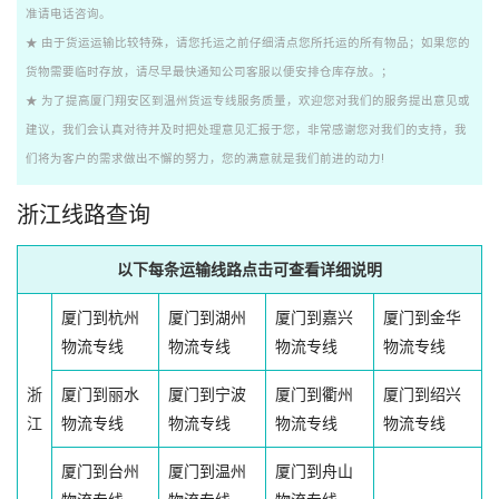
准请电话咨询。
★ 由于货运运输比较特殊，请您托运之前仔细清点您所托运的所有物品；如果您的
货物需要临时存放，请尽早最快通知公司客服以便安排仓库存放。；
★ 为了提高厦门翔安区到温州货运专线服务质量，欢迎您对我们的服务提出意见或
建议，我们会认真对待并及时把处理意见汇报于您，非常感谢您对我们的支持，我
们将为客户的需求做出不懈的努力，您的满意就是我们前进的动力!
浙江线路查询
以下每条运输线路点击可查看详细说明
厦门到杭州
厦门到湖州
厦门到嘉兴
厦门到金华
物流专线
物流专线
物流专线
物流专线
浙
厦门到丽水
厦门到宁波
厦门到衢州
厦门到绍兴
江
物流专线
物流专线
物流专线
物流专线
厦门到台州
厦门到温州
厦门到舟山