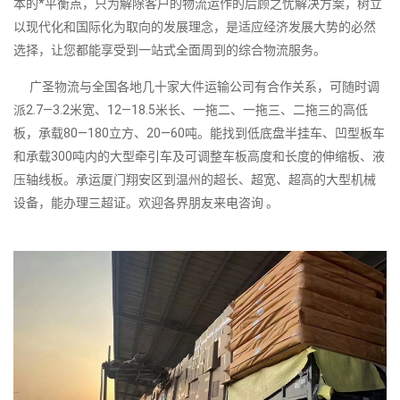
本的*平衡点，只为解除客户的物流运作的后顾之忧解决方案，树立
以现代化和国际化为取向的发展理念，是适应经济发展大势的必然
选择，让您都能享受到一站式全面周到的综合物流服务。
广圣物流与全国各地几十家大件运输公司有合作关系，可随时调
派2.7—3.2米宽、12—18.5米长、一拖二、一拖三、二拖三的高低
板，承载80—180立方、20—60吨。能找到低底盘半挂车、凹型板车
和承载300吨内的大型牵引车及可调整车板高度和长度的伸缩板、液
压轴线板。承运厦门翔安区到温州的超长、超宽、超高的大型机械
设备，能办理三超证。欢迎各界朋友来电咨询 。