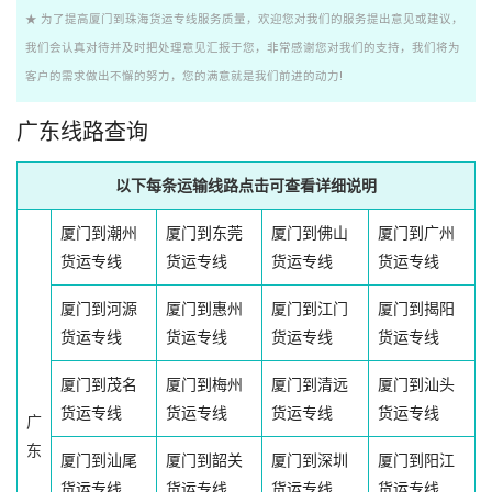
★ 为了提高厦门到珠海货运专线服务质量，欢迎您对我们的服务提出意见或建议，
我们会认真对待并及时把处理意见汇报于您，非常感谢您对我们的支持，我们将为
客户的需求做出不懈的努力，您的满意就是我们前进的动力!
广东线路查询
以下每条运输线路点击可查看详细说明
厦门到潮州
厦门到东莞
厦门到佛山
厦门到广州
货运专线
货运专线
货运专线
货运专线
厦门到河源
厦门到惠州
厦门到江门
厦门到揭阳
货运专线
货运专线
货运专线
货运专线
厦门到茂名
厦门到梅州
厦门到清远
厦门到汕头
货运专线
货运专线
货运专线
货运专线
广
东
厦门到汕尾
厦门到韶关
厦门到深圳
厦门到阳江
货运专线
货运专线
货运专线
货运专线