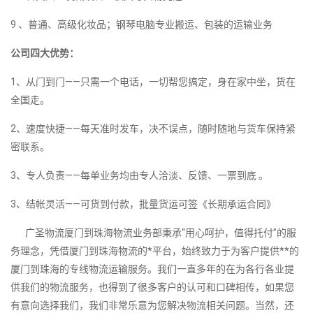
9 、普通、高级化妆品；钢琴电脑专业搬运、包装的运输业务
公司四大优势：
1、从门到门——只需一个电话，一切帮您搞定，身在家中坐，货在
全国走。
2、速度快捷——每天准时发车，决不误点，随时随地与货车保持紧
密联系。
3、专人负责——每单业务均由专人洽淡、反馈、一票到底 。
3、结帐灵活——可货到付款，批量货运可签《长期承运合同》
广圣物流厦门到珠海物流业务部秉承“用心呵护，值得托付”的服
务理念，凭借厦门到珠海物流的*平台，始终致力于为客户提供**的
厦门到珠海的专线物流运输服务。我们一直多年的在为各行各业提
供我们的物流服务，也得到了很多客户的认可和口碑相传，如果您
有意向选择我们，我们非常乐意为您解决物流相关问题。当然，还