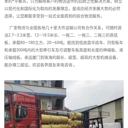
本的*平衡点，只为解除客户的物流运作的后顾之忧解决方案，树立
以现代化和国际化为取向的发展理念，是适应经济发展大势的必然
选择，让您都能享受到一站式全面周到的综合物流服务。
广圣物流与全国各地几十家大件运输公司有合作关系，可随时调
派2.7—3.2米宽、12—18.5米长、一拖二、一拖三、二拖三的高低
板，承载80—180立方、20—60吨。能找到低底盘半挂车、凹型板车
和承载300吨内的大型牵引车及可调整车板高度和长度的伸缩板、液
压轴线板。承运厦门到珠海的超长、超宽、超高的大型机械设备，
能办理三超证。欢迎各界朋友来电咨询 。