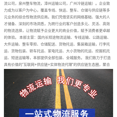
流公司，泉州整车物流，漳州运输公司，广州冷链运输）。企业致
力成为以客户为中心，覆盖专线、快运、整车、仓储与供应链等多
元业务的综合性物流供应商。我们凭借坚实的网络基础、强大的人
才储备、深刻的市场洞悉，为跨行业的客户创造多元、灵活、高效
的物流选择，让物流赋予企业更大的商业价值，赋予消费者更卓越
的体验。 本部主营：国内长短途物流运输、专线运输、公路运输、
大件运输、整车零担、仓储配送、货物托运、集装箱运输，行李托
运、货物包装、轿车托运、家电托运、大小货物的托运、挖掘机托
运、短途运输等，本部提供全部包装、全城服务。 我们致力于打造
具有价值的“互联网+供应链+实体物流代理”的供应链生态圈，聚合
全国中小物流企业，依托互联网技术、供应链金融及组织创新，打
通平台成员之间的业务流、信息流与资金流，推动中小物流企业的
网络化运营，规模化经营，提高集约化水平，实现集团化发展，助
力中小物流企业转型升级，围绕客户真实需求制定全方位的供应链
系统解决方案，并提供更准确、更快捷、更高效、更超值的服务。
专业从事国内各地货物运输代理服务，有着严谨完善的经营管理，
是一家供应链一体化专业型物流代理公司。公司拥有科学规范的管