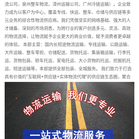
流公司，泉州整车物流，漳州运输公司，广州冷链运输）。企业致
力成为以客户为中心，覆盖专线、快运、整车、仓储与供应链等多
元业务的综合性物流供应商。我们凭借坚实的网络基础、强大的人
才储备、深刻的市场洞悉，为跨行业的客户创造多元、灵活、高效
的物流选择，让物流赋予企业更大的商业价值，赋予消费者更卓越
的体验。 本部主营：国内长短途物流运输、专线运输、公路运输、
大件运输、整车零担、仓储配送、货物托运、集装箱运输，行李托
运、货物包装、轿车托运、家电托运、大小货物的托运、挖掘机托
运、短途运输等，本部提供全部包装、全城服务。 我们致力于打造
具有价值的“互联网+供应链+实体物流代理”的供应链生态圈，聚合
全国中小物流企业，依托互联网技术、供应链金融及组织创新，打
通平台成员之间的业务流、信息流与资金流，推动中小物流企业的
网络化运营，规模化经营，提高集约化水平，实现集团化发展，助
力中小物流企业转型升级，围绕客户真实需求制定全方位的供应链
系统解决方案，并提供更准确、更快捷、更高效、更超值的服务。
专业从事国内各地货物运输代理服务，有着严谨完善的经营管理，
是一家供应链一体化专业型物流代理公司。公司拥有科学规范的管