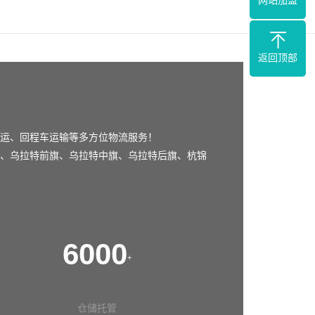
网站加盟
返回顶部
运、回程车运输等多方位物流服务！
、
乌拉特前旗
、
乌拉特中旗
、
乌拉特后旗
、
杭锦
6000
+
仓储托管