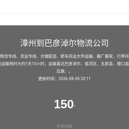
漳州到巴彦淖尔物流公司
物流专线、货运专线、仓储配送、轿车托运大件运输、搬厂搬家、行李托
线运输用时大约1天15小时，运输直达
巴彦淖尔
、
临河区
、
五原县
、
磴口县
后旗
、。
更新时间：2026-08-06 20:11
150
+
优势线路