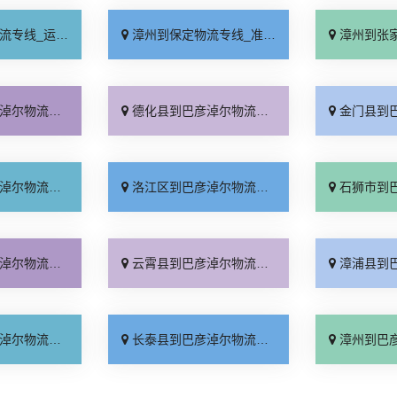
价行情「高效快运」
漳州到保定物流专线_准时到货「全程直达」
漳州到张家口物流专
专线查询「快运直达」
德化县到巴彦淖尔物流专线_上门提货「天天发车」
金门县到巴彦淖尔物流
少一方「直达不中转」
洛江区到巴彦淖尔物流专线_无需中转「资质齐全」
石狮市到巴彦淖尔物流
资质齐全「要几天到」
云霄县到巴彦淖尔物流专线_急你所需「专线查询」
漳浦县到巴彦淖尔物流
整车配货「专线直达」
长泰县到巴彦淖尔物流专线_门到门接送「每日发车」
漳州到巴彦淖尔物流专