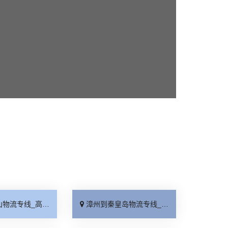
线_高速快运「快速响应」
漳州到秦皇岛物流专线_资质齐全「急你所需」