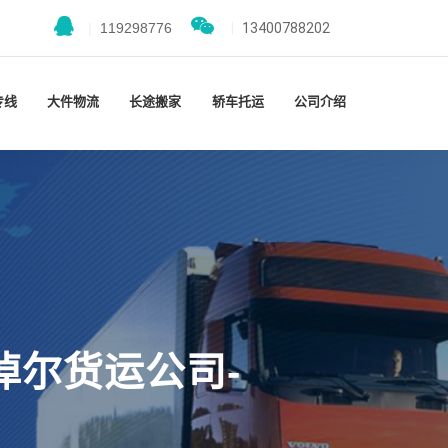
|
119298776
|
13400788202
专线
大件物流
长途搬家
轿车托运
公司介绍
淖尔货运公司-