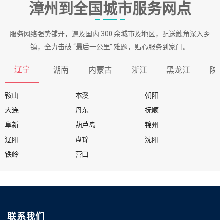
漳州到全国城市服务网点
服务网络强势铺开，遍及国内 300 余城市及地区，配送触角深入乡
镇，全力击破 “最后一公里” 难题，贴心服务到家门。
辽宁
湖南
内蒙古
浙江
黑龙江
陕
鞍山
本溪
朝阳
大连
丹东
抚顺
阜新
葫芦岛
锦州
辽阳
盘锦
沈阳
铁岭
营口
联系我们