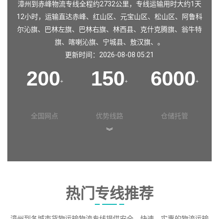
漳州到赤峰物流专线全程约2732公里，专线运输用时大约1天
12小时，运输直达
赤峰
、
红山区
、
元宝山区
、
松山区
、
阿鲁科
尔沁旗
、
巴林左旗
、
巴林右旗
、
林西县
、
克什克腾旗
、
翁牛特
旗
、
喀喇沁旗
、
宁城县
、
敖汉旗
、。
更新时间：2026-08-08 05:21
200
150
6000
+
+
+
全国网点
优势线路
仓储托管
︾
热门专线推荐
漳州到各城市货物运输物流专线提供安全、快速、实惠的物流运输