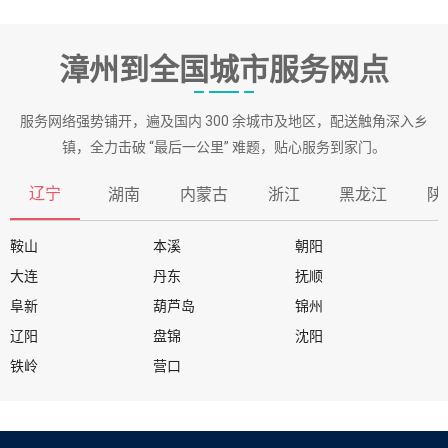
漳州到全国城市服务网点
服务网络强势铺开，遍及国内 300 余城市及地区，配送触角深入乡
镇，全力击破 “最后一公里” 难题，贴心服务到家门。
辽宁
湖南
内蒙古
浙江
黑龙江
陕
鞍山
本溪
朝阳
大连
丹东
抚顺
阜新
葫芦岛
锦州
辽阳
盘锦
沈阳
铁岭
营口