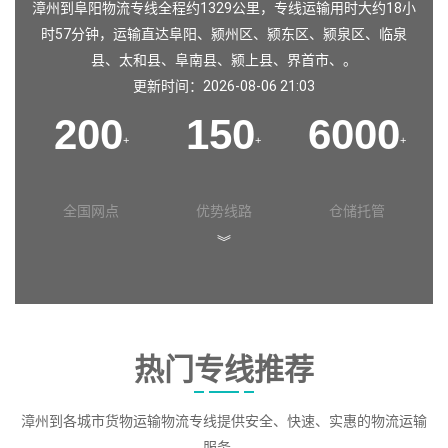
漳州到阜阳物流专线全程约1329公里，专线运输用时大约18小
时57分钟，运输直达
阜阳
、
颍州区
、
颍东区
、
颍泉区
、
临泉
县
、
太和县
、
阜南县
、
颍上县
、
界首市
、。
更新时间：2026-08-06 21:03
200
150
6000
+
+
+
全国网点
优势线路
仓储托管
︾
热门专线推荐
漳州到各城市货物运输物流专线提供安全、快速、实惠的物流运输
服务。