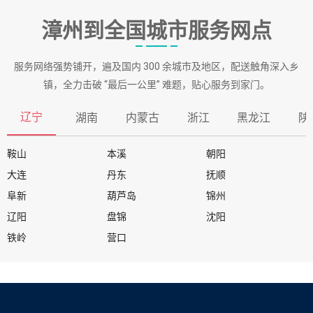
漳州到全国城市服务网点
服务网络强势铺开，遍及国内 300 余城市及地区，配送触角深入乡
镇，全力击破 “最后一公里” 难题，贴心服务到家门。
辽宁
湖南
内蒙古
浙江
黑龙江
陕
鞍山
本溪
朝阳
大连
丹东
抚顺
阜新
葫芦岛
锦州
辽阳
盘锦
沈阳
铁岭
营口