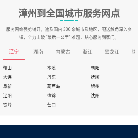
漳州到全国城市服务网点
服务网络强势铺开，遍及国内 300 余城市及地区，配送触角深入乡
镇，全力击破 “最后一公里” 难题，贴心服务到家门。
辽宁
湖南
内蒙古
浙江
黑龙江
陕
鞍山
本溪
朝阳
大连
丹东
抚顺
阜新
葫芦岛
锦州
辽阳
盘锦
沈阳
铁岭
营口