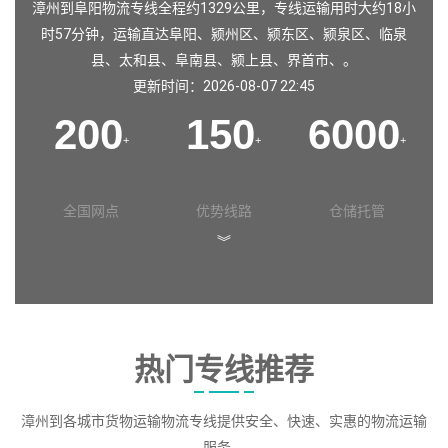
漳州到阜阳物流专线全程约1329公里，专线运输用时大约18小
时57分钟，运输直达
阜阳
、
颍州区
、
颍东区
、
颍泉区
、
临泉
县
、
太和县
、
阜南县
、
颍上县
、
界首市
、。
更新时间：2026-08-07 22:45
200
150
6000
+
+
+
全国网点
优势线路
仓储托管
︾
热门专线推荐
漳州到各城市货物运输物流专线提供安全、快速、实惠的物流运输
服务。