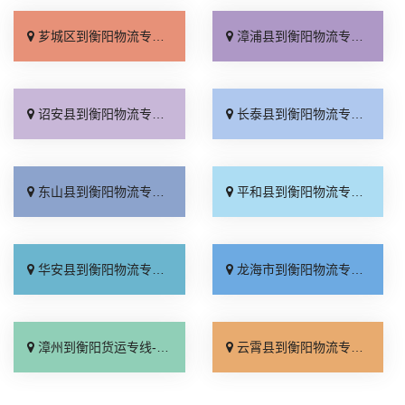
芗城区到衡阳物流专线_诚信经营「限时必达」
漳浦县到衡阳物流专线_市县派送「送货到门」
诏安县到衡阳物流专线_合理收费「不随意加价」
长泰县到衡阳物流专线_零担配货「多少公里」
东山县到衡阳物流专线_多久能到「价位合理」
平和县到衡阳物流专线_需要几天「专业调车」
华安县到衡阳物流专线_资质齐全「资质齐全」
龙海市到衡阳物流专线_全程定位「高速快运」
漳州到衡阳货运专线-漳州到衡阳物流公司_快速响应「运价查询」
云霄县到衡阳物流专线_全境配送「一站式托运」