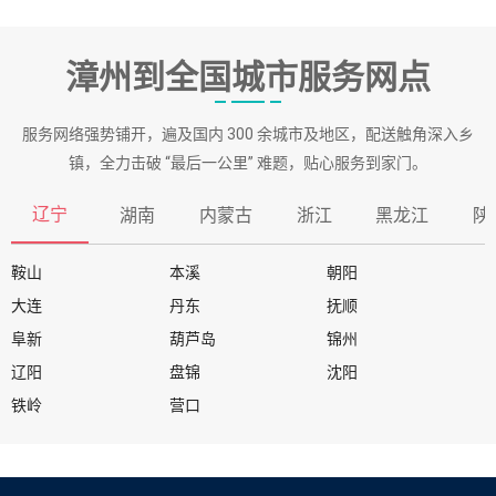
漳州到全国城市服务网点
服务网络强势铺开，遍及国内 300 余城市及地区，配送触角深入乡
镇，全力击破 “最后一公里” 难题，贴心服务到家门。
辽宁
湖南
内蒙古
浙江
黑龙江
陕
鞍山
本溪
朝阳
大连
丹东
抚顺
阜新
葫芦岛
锦州
辽阳
盘锦
沈阳
铁岭
营口