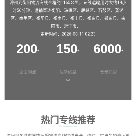
漳州到衡阳物流专线全程约1165公里，专线运输用时大约14小
时56分钟，运输直达
衡阳
、
珠晖区
、
雁峰区
、
石鼓区
、
蒸湘
区
、
南岳区
、
衡阳县
、
衡南县
、
衡山县
、
衡东县
、
祁东县
、
耒
阳市
、
常宁市
、。
更新时间：2026-08-11 02:23
200
150
6000
+
+
+
全国网点
优势线路
仓储托管
︾
热门专线推荐
漳州到各城市货物运输物流专线提供安全、快速、实惠的物流运输