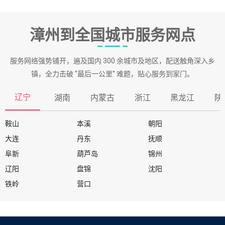
漳州到全国城市服务网点
服务网络强势铺开，遍及国内 300 余城市及地区，配送触角深入乡
镇，全力击破 “最后一公里” 难题，贴心服务到家门。
辽宁
湖南
内蒙古
浙江
黑龙江
陕
鞍山
本溪
朝阳
大连
丹东
抚顺
阜新
葫芦岛
锦州
辽阳
盘锦
沈阳
铁岭
营口