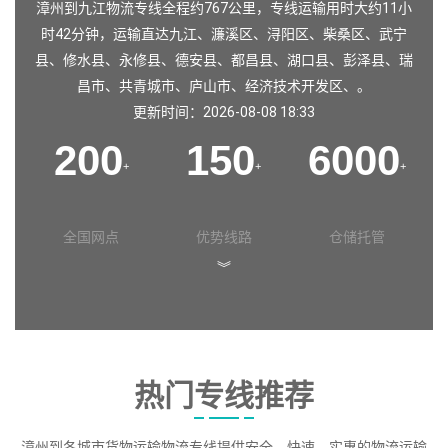
漳州到九江物流专线全程约767公里，专线运输用时大约11小
时42分钟，运输直达
九江
、
濂溪区
、
浔阳区
、
柴桑区
、
武宁
县
、
修水县
、
永修县
、
德安县
、
都昌县
、
湖口县
、
彭泽县
、
瑞
昌市
、
共青城市
、
庐山市
、
经济技术开发区
、。
更新时间：2026-08-08 18:33
200
150
6000
+
+
+
全国网点
优势线路
仓储托管
︾
热门专线推荐
漳州到各城市货物运输物流专线提供安全、快速、实惠的物流运输