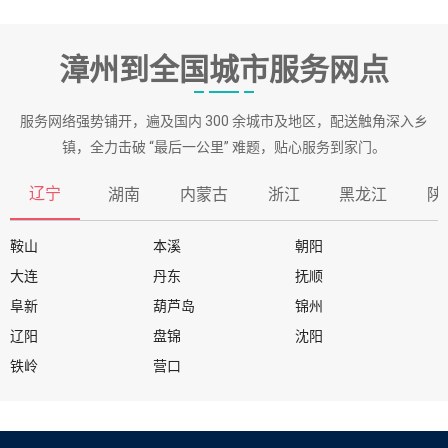
漳州到全国城市服务网点
服务网络强势铺开，遍及国内 300 余城市及地区，配送触角深入乡
镇，全力击破 “最后一公里” 难题，贴心服务到家门。
辽宁
湖南
内蒙古
浙江
黑龙江
陕
鞍山
本溪
朝阳
大连
丹东
抚顺
阜新
葫芦岛
锦州
辽阳
盘锦
沈阳
铁岭
营口