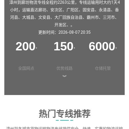
漳州到廊坊物流专线全程约2263公里，专线运输用时大约1天4
小时，运输直达
廊坊
、
安次区
、
广阳区
、
固安县
、
永清县
、
香
河县
、
大城县
、
文安县
、
大厂回族自治县
、
霸州市
、
三河市
、
开发区
、。
更新时间：2026-08-07 20:35
200
150
6000
+
+
+
全国网点
优势线路
仓储托管
︾
热门专线推荐
漳州到各城市货物运输物流专线提供安全、快速、实惠的物流运输