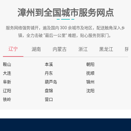
漳州到全国城市服务网点
服务网络强势铺开，遍及国内 300 余城市及地区，配送触角深入乡
镇，全力击破 “最后一公里” 难题，贴心服务到家门。
辽宁
湖南
内蒙古
浙江
黑龙江
陕
鞍山
本溪
朝阳
大连
丹东
抚顺
阜新
葫芦岛
锦州
辽阳
盘锦
沈阳
铁岭
营口