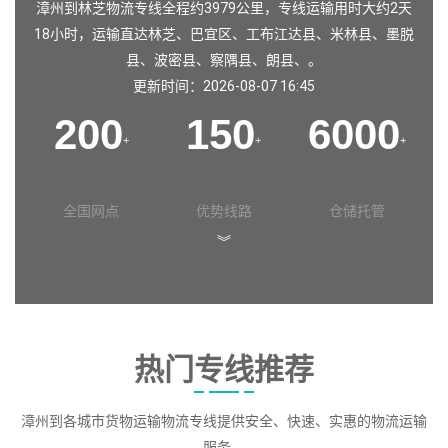
漳州到林芝物流专线全程约3979公里，专线运输用时大约2天
18小时，运输直达
林芝
、
巴宜区
、
工布江达县
、
米林县
、
墨脱
县
、
波密县
、
察隅县
、
朗县
、。
更新时间：2026-08-07 16:45
200
150
6000
+
+
+
全国网点
优势线路
仓储托管
︾
热门专线推荐
漳州到各城市货物运输物流专线提供安全、快速、实惠的物流运输
服务。