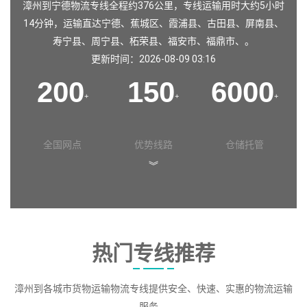
漳州到宁德物流专线全程约376公里，专线运输用时大约5小时
14分钟，运输直达
宁德
、
蕉城区
、
霞浦县
、
古田县
、
屏南县
、
寿宁县
、
周宁县
、
柘荣县
、
福安市
、
福鼎市
、。
更新时间：2026-08-09 03:16
200
150
6000
+
+
+
全国网点
优势线路
仓储托管
︾
热门专线推荐
漳州到各城市货物运输物流专线提供安全、快速、实惠的物流运输
服务。