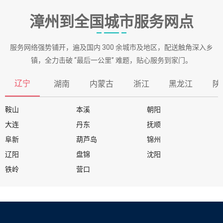
漳州到全国城市服务网点
服务网络强势铺开，遍及国内 300 余城市及地区，配送触角深入乡
镇，全力击破 “最后一公里” 难题，贴心服务到家门。
辽宁
湖南
内蒙古
浙江
黑龙江
陕
鞍山
本溪
朝阳
大连
丹东
抚顺
阜新
葫芦岛
锦州
辽阳
盘锦
沈阳
铁岭
营口