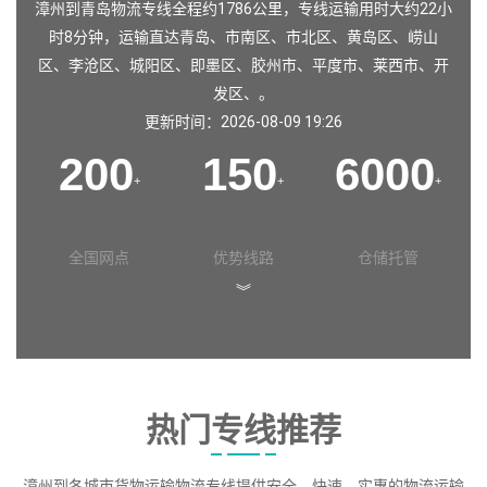
漳州到青岛物流专线全程约1786公里，专线运输用时大约22小
时8分钟，运输直达
青岛
、
市南区
、
市北区
、
黄岛区
、
崂山
区
、
李沧区
、
城阳区
、
即墨区
、
胶州市
、
平度市
、
莱西市
、
开
发区
、。
更新时间：2026-08-09 19:26
200
150
6000
+
+
+
全国网点
优势线路
仓储托管
︾
热门专线推荐
漳州到各城市货物运输物流专线提供安全、快速、实惠的物流运输