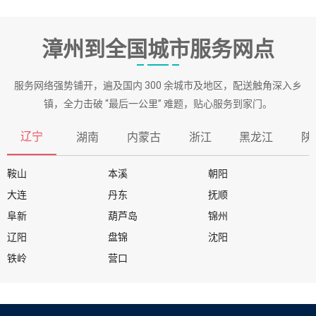
漳州到全国城市服务网点
服务网络强势铺开，遍及国内 300 余城市及地区，配送触角深入乡
镇，全力击破 “最后一公里” 难题，贴心服务到家门。
辽宁
湖南
内蒙古
浙江
黑龙江
陕
鞍山
本溪
朝阳
大连
丹东
抚顺
阜新
葫芦岛
锦州
辽阳
盘锦
沈阳
铁岭
营口