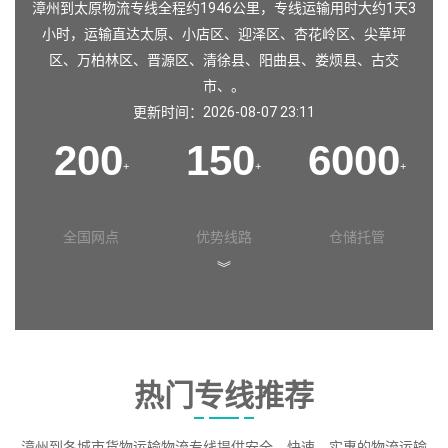
漳州到太原物流专线全程约1946公里，专线运输用时大约1天3
小时，运输直达
太原
、
小店区
、
迎泽区
、
杏花岭区
、
尖草坪
区
、
万柏林区
、
晋源区
、
清徐县
、
阳曲县
、
娄烦县
、
古交
市
、。
更新时间：2026-08-07 23:11
200
150
6000
+
+
+
全国网点
优势线路
仓储托管
︾
热门专线推荐
漳州到各城市货物运输物流专线提供安全、快速、实惠的物流运输