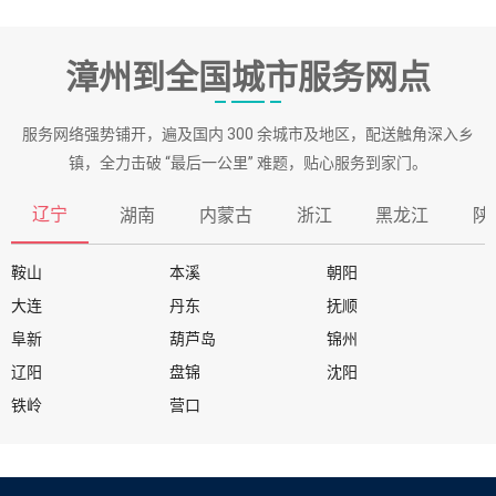
漳州到全国城市服务网点
服务网络强势铺开，遍及国内 300 余城市及地区，配送触角深入乡
镇，全力击破 “最后一公里” 难题，贴心服务到家门。
辽宁
湖南
内蒙古
浙江
黑龙江
陕
鞍山
本溪
朝阳
大连
丹东
抚顺
阜新
葫芦岛
锦州
辽阳
盘锦
沈阳
铁岭
营口