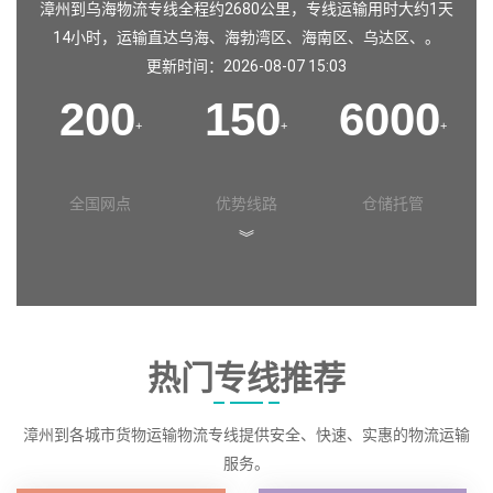
漳州到乌海物流专线全程约2680公里，专线运输用时大约1天
14小时，运输直达
乌海
、
海勃湾区
、
海南区
、
乌达区
、。
更新时间：2026-08-07 15:03
200
150
6000
+
+
+
全国网点
优势线路
仓储托管
︾
热门专线推荐
漳州到各城市货物运输物流专线提供安全、快速、实惠的物流运输
服务。