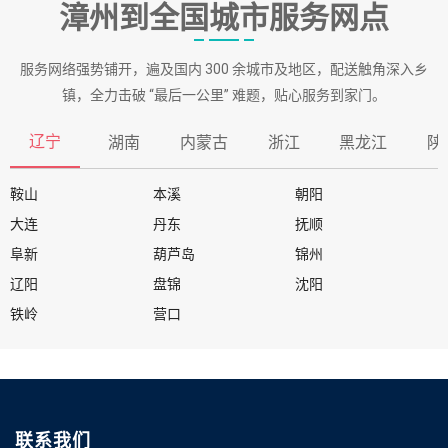
漳州到全国城市服务网点
服务网络强势铺开，遍及国内 300 余城市及地区，配送触角深入乡
镇，全力击破 “最后一公里” 难题，贴心服务到家门。
辽宁
湖南
内蒙古
浙江
黑龙江
陕
鞍山
本溪
朝阳
大连
丹东
抚顺
阜新
葫芦岛
锦州
辽阳
盘锦
沈阳
铁岭
营口
联系我们