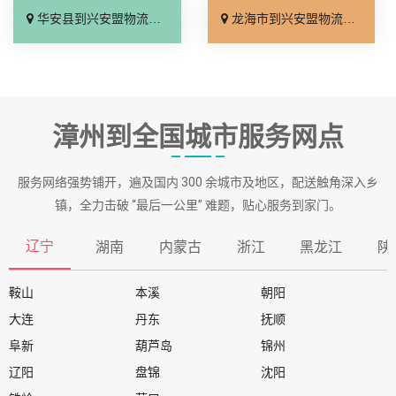
华安县到兴安盟物流专线_保证时效「全程直达」
龙海市到兴安盟物流专线_诚信为先「合理收费」
漳州到全国城市服务网点
服务网络强势铺开，遍及国内 300 余城市及地区，配送触角深入乡
镇，全力击破 “最后一公里” 难题，贴心服务到家门。
辽宁
湖南
内蒙古
浙江
黑龙江
陕
鞍山
本溪
朝阳
大连
丹东
抚顺
阜新
葫芦岛
锦州
辽阳
盘锦
沈阳