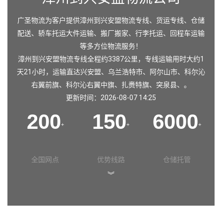
广圣物流为客户提供漳州到兴安盟物流专线、货运专线、仓储
配送、轿车托运大件运输、搬厂搬家、行李托运、回程车运输
等多方位物流服务！
漳州到兴安盟物流专线全程约3387公里，专线运输用时大约1
天21小时，运输直达
兴安盟
、
乌兰浩特市
、
阿尔山市
、
科尔沁
右翼前旗
、
科尔沁右翼中旗
、
扎赉特旗
、
突泉县
、。
更新时间：2026-08-07 14:25
200
150
6000
+
+
+
全国网点
优势线路
仓储托管
︾