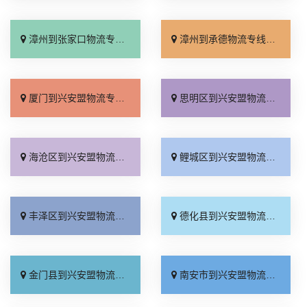
漳州到张家口物流专线_来电咨询「直通专线」
漳州到承德物流专线_收费标准「合同承运」
厦门到兴安盟物流专线_急你所需「实时反馈」
思明区到兴安盟物流专线_专线快运「专线直达」
海沧区到兴安盟物流专线_市县派送「价位合理」
鲤城区到兴安盟物流专线_要几天到「送货上门」
丰泽区到兴安盟物流专线_物流拼车「价格透明」
德化县到兴安盟物流专线_全程无虑「天天发车」
金门县到兴安盟物流专线_定点发车「资质齐全」
南安市到兴安盟物流专线_托运放心「直达不中转」