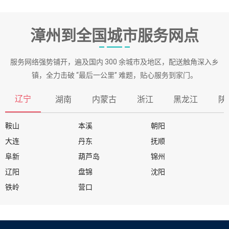
漳州到全国城市服务网点
服务网络强势铺开，遍及国内 300 余城市及地区，配送触角深入乡
镇，全力击破 “最后一公里” 难题，贴心服务到家门。
辽宁
湖南
内蒙古
浙江
黑龙江
陕
鞍山
本溪
朝阳
大连
丹东
抚顺
阜新
葫芦岛
锦州
辽阳
盘锦
沈阳
铁岭
营口