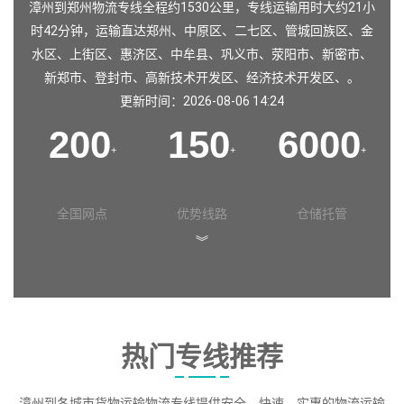
漳州到郑州物流专线全程约1530公里，专线运输用时大约21小
时42分钟，运输直达
郑州
、
中原区
、
二七区
、
管城回族区
、
金
水区
、
上街区
、
惠济区
、
中牟县
、
巩义市
、
荥阳市
、
新密市
、
新郑市
、
登封市
、
高新技术开发区
、
经济技术开发区
、。
更新时间：2026-08-06 14:24
200
150
6000
+
+
+
全国网点
优势线路
仓储托管
︾
热门专线推荐
漳州到各城市货物运输物流专线提供安全、快速、实惠的物流运输