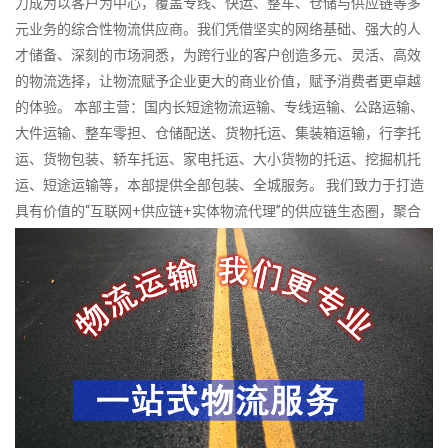
力成为以客户为中心，覆盖专线、快运、整车、仓储与供应链等多
元业务的综合性物流供应商。我们凭借坚实的网络基础、强大的人
才储备、深刻的市场洞悉，为跨行业的客户创造多元、灵活、高效
的物流选择，让物流赋予企业更大的商业价值，赋予消费者更卓越
的体验。 本部主营：国内长短途物流运输、专线运输、公路运输、
大件运输、整车零担、仓储配送、货物托运、集装箱运输，行李托
运、货物包装、轿车托运、家电托运、大小货物的托运、挖掘机托
运、短途运输等，本部提供全部包装、全城服务。 我们致力于打造
具有价值的“互联网+供应链+实体物流代理”的供应链生态圈，聚合
全国中小物流企业，依托互联网技术、供应链金融及组织创新，打
通平台成员之间的业务流、信息流与资金流，推动中小物流企业的
网络化运营，规模化经营，提高集约化水平，实现集团化发展，助
力中小物流企业转型升级，围绕客户真实需求制定全方位的供应链
系统解决方案，并提供更准确、更快捷、更高效、更超值的服务。
专业从事国内各地货物运输代理服务，有着严谨完善的经营管理，
是一家供应链一体化专业型物流代理公司。公司拥有科学规范的管
理体系，为客户提供安全可靠的合作保障。对货物的接受到发货以
及货后的信息反馈，单据传递采取了严格的管理，使服务质量得到