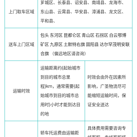
芗城区、长泰县、诏安县、南靖县、龙海市、
上门取车区域
东山县、云霄县、华安县、漳浦县、龙文区、
平和县、
包头
东河区
昆都仑区
青山区
石拐区
白云鄂博
送车上门区域
矿区
九原区
土默特右旗
固阳县
达尔罕茂明安联
合旗
（偏远地区请咨询）
运输距离约{起始城市
到目的城市总里
时效会由外在因素所
程}km，通常需要{起
影响，广圣物流尽可
运输时效
始城市到目的城市总
能缩短运输时间，保
用时}小时才能到达目
证安全送达
的地
具体费用需要咨询专
轿车托运费由运输距