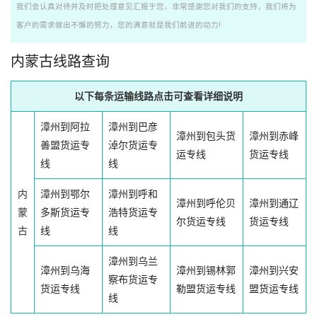
我们会认真对待并及时把处理意见汇报于您，非常感谢您对我们的支持，我们将为
客户的需求做出不懈的努力，您的满意就是我们前进的动力!
内蒙古线路查询
以下每条运输线路点击可查看详细说明
漳州到阿拉
漳州到巴彦
漳州到包头货
漳州到赤峰
善盟货运专
淖尔货运专
运专线
货运专线
线
线
内
漳州到鄂尔
漳州到呼和
漳州到呼伦贝
漳州到通辽
蒙
多斯货运专
浩特货运专
尔货运专线
货运专线
古
线
线
漳州到乌兰
漳州到乌海
漳州到锡林郭
漳州到兴安
察布货运专
货运专线
勒盟货运专线
盟货运专线
线