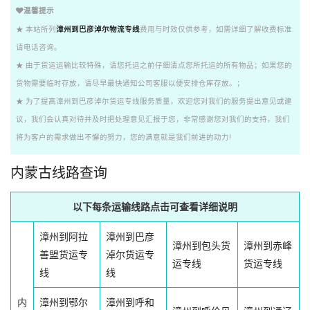
温馨提示
★ 本站所列
漳州到巴彦淖尔物流专线
费用与时效仅供参考，如需详细了解收费标准
请电话咨询。
★ 由于货运运输比较特殊，请您托运之前仔细清点您所托运的所有物品；如果您的
货物需要临时存放，请尽早最快通知公司客服以便安排仓库存放。；
★ 为了提高漳州到巴彦淖尔货运专线服务质量，欢迎您对我们的服务提出意见或建
议，我们会认真对待并及时把处理意见汇报于您，非常感谢您对我们的支持，我们
将为客户的需求做出不懈的努力，您的满意就是我们前进的动力!
内蒙古线路查询
以下每条运输线路点击可查看详细说明
漳州到阿拉
漳州到巴彦
漳州到包头货
漳州到赤峰
善盟货运专
淖尔货运专
运专线
货运专线
线
线
内
漳州到鄂尔
漳州到呼和