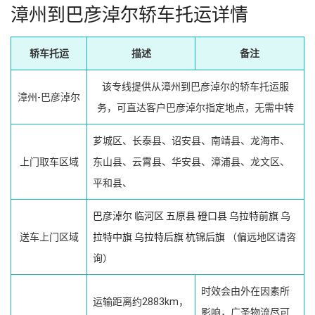
漳州到巴彦淖尔轿车托运详情
轿车托运
描述
备注
该专线提供从漳州到巴彦淖尔的轿车托运服
漳州-巴彦淖尔
务，可直达客户巴彦淖尔指定地点，无需中转
芗城区、长泰县、诏安县、南靖县、龙海市、
上门取车区域
东山县、云霄县、华安县、漳浦县、龙文区、
平和县、
巴彦淖尔
临河区
五原县
磴口县
乌拉特前旗
乌
送车上门区域
拉特中旗
乌拉特后旗
杭锦后旗
（偏远地区请咨
询）
时效会由外在因素所
运输距离约2883km，
影响，广圣物流尽可