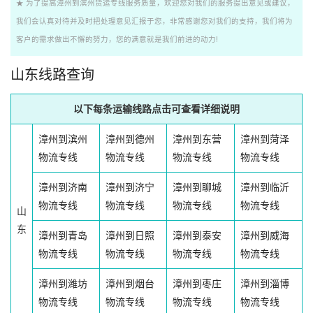
★ 为了提高漳州到滨州货运专线服务质量，欢迎您对我们的服务提出意见或建议，
我们会认真对待并及时把处理意见汇报于您，非常感谢您对我们的支持，我们将为
客户的需求做出不懈的努力，您的满意就是我们前进的动力!
山东线路查询
以下每条运输线路点击可查看详细说明
漳州到滨州
漳州到德州
漳州到东营
漳州到菏泽
物流专线
物流专线
物流专线
物流专线
漳州到济南
漳州到济宁
漳州到聊城
漳州到临沂
物流专线
物流专线
物流专线
物流专线
山
东
漳州到青岛
漳州到日照
漳州到泰安
漳州到威海
物流专线
物流专线
物流专线
物流专线
漳州到潍坊
漳州到烟台
漳州到枣庄
漳州到淄博
物流专线
物流专线
物流专线
物流专线