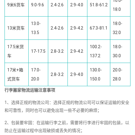
10.0-
9米6货车
9.0-9.6
2.4-2.6
2.9-4.0
51.8-61.2
18.0
13.0-
18.0-
13米货车
2.4-2.6
2.9-4.2
67.3-81.1
13.5
32.0
17.5米货
100.2-
18.0-
17-17.5
2.8-3.2
2.9-4.2
车
137.2
30.0
17米+箱
17.0-
130.0-
20.0-
2.8-3.2
2.9-4.0
式货车
20.0
150.0
28.0
行李搬家物流运输注意事项
1、选择正规的物流公司：选择正规的物流公司可以保证运输的安全
和可靠性，同时也可以避免出现一些不必要的麻烦；
2、包装要牢固：在运输行李之前，需要将行李进行牢固的包装，以
防止在运输过程中出现破损或丢失的情况；