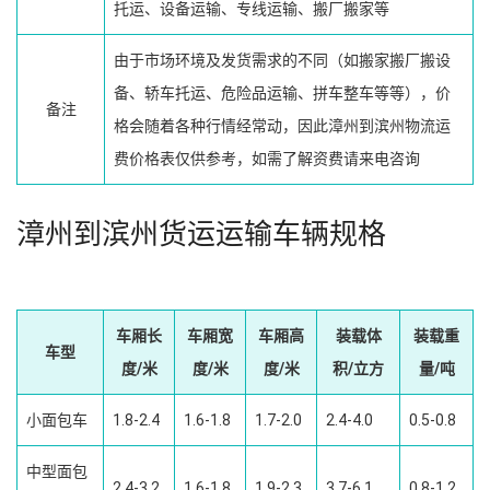
托运、设备运输、专线运输、搬厂搬家等
由于市场环境及发货需求的不同（如搬家搬厂搬设
备、轿车托运、危险品运输、拼车整车等等），价
备注
格会随着各种行情经常动，因此漳州到滨州物流运
费价格表仅供参考，如需了解资费请来电咨询
漳州到滨州货运运输车辆规格
车厢长
车厢宽
车厢高
装载体
装载重
车型
度/米
度/米
度/米
积/立方
量/吨
小面包车
1.8-2.4
1.6-1.8
1.7-2.0
2.4-4.0
0.5-0.8
中型面包
2.4-3.2
1.6-1.8
1.9-2.3
3.7-6.1
0.8-1.2