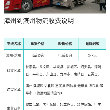
漳州到滨州物流收费说明
专线名称
重货价格
轻货价格
运输时效
漳州-滨州
电话咨询
电话咨询
2-7天
长泰县、龙文区、华安县、芗城区、诏安县、漳浦
取货区域
县、平和县、东山县、龙海市、南靖县、云霄县、
滨州
滨城区
沾化区
惠民县
阳信县
无棣县
博兴县
邹
送货区域
平市
（偏远地区请咨询）
整车运输、零担运输、轿车托运、冷链运输、行李
主营业务