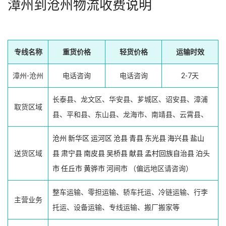
漳州到沧州物流收费说明
专线名称
重货价格
轻货价格
运输时效
漳州-沧州
电话咨询
电话咨询
2-7天
长泰县、龙文区、华安县、芗城区、诏安县、漳浦
取货区域
县、平和县、东山县、龙海市、南靖县、云霄县、
沧州
新华区
运河区
沧县
青县
东光县
海兴县
盐山
送货区域
县
肃宁县
南皮县
吴桥县
献县
孟村回族自治县
泊头
市
任丘市
黄骅市
河间市
（偏远地区请咨询）
整车运输、零担运输、轿车托运、冷链运输、行李
主营业务
托运、设备运输、专线运输、搬厂搬家等