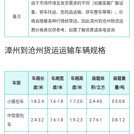
由于市场环境及发货需求的不同（如搬家搬厂搬设
备、轿车托运、危险品运输、拼车整车等等），价
备注
格会随着各种行情经常动，因此漳州到沧州物流运
费价格表仅供参考，如需了解资费请来电咨询
漳州到沧州货运运输车辆规格
车厢长
车厢宽
车厢高
装载体
装载重
车型
度/米
度/米
度/米
积/立方
量/吨
小面包车
1.8-2.4
1.6-1.8
1.7-2.0
2.4-4.0
0.5-0.8
中型面包
2.4-3.2
1.6-1.8
1.9-2.3
3.7-6.1
0.8-1.2
车