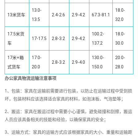
13.0-
18.0-
13米货车
2.4-2.6
2.9-4.2
67.3-81.1
13.5
32.0
17.5米货
100.2-
18.0-
17-17.5
2.8-3.2
2.9-4.2
车
137.2
30.0
17米+箱
17.0-
130.0-
20.0-
2.8-3.2
2.9-4.0
式货车
20.0
150.0
28.0
办公家具物流运输注意事项
1、包装：家具在运输前需要进行包装，以防止在运输过程中受到损
坏，包装材料应该选择适合家具的材料，如泡沫板、气泡垫等；
2、搬运：家具在搬运过程中需要小心谨慎，避免碰撞和刮擦，搬运
人员应该具备相关的技能和经验，以确保家具的安全；
3、运输方式：家具的运输方式应该根据家具的大小、重量和运输距