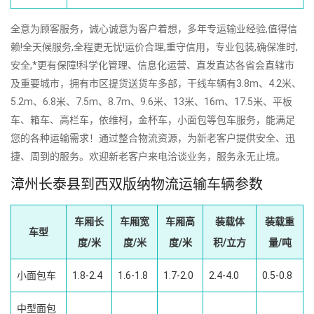
全意为顾客服务，诚心诚意为客户着想，多年专运输业经验,值得信
赖!全天候服务,全程更无忧!运价合理,重守信用，专业包装,确保准时,
安全,*更有保障!科学化管理、信息化运营、直发直达各省会直辖市
及重要城市，拥有市区提货送货车多部，干线车辆有3.8m、4.2米、
5.2m、6.8米、7.5m、8.7m、9.6米、13米、16m、17.5米、平板
车、箱车、高栏车，依维柯，金杯车，小面包等包车服务，能满足
您的各种运输需求！通过整合物流资源，为新老客户提供安全、迅
捷、周到的服务。欢迎新老客户来电洽谈业务，服务永无止境。
漳州长泰县到西双版纳物流运输车辆参数
车厢长
车厢宽
车厢高
装载体
装载重
车型
度/米
度/米
度/米
积/立方
量/吨
小面包车
1.8-2.4
1.6-1.8
1.7-2.0
2.4-4.0
0.5-0.8
中型面包