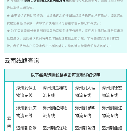
★ 本站所列
漳州长泰县到西双版纳物流专线
费用与时效仅供参考，如需详细了解收
费标准请电话咨询。
★ 由于货运运输比较特殊，请您托运之前仔细清点您所托运的所有物品；如果您的
货物需要临时存放，请尽早最快通知公司客服以便安排仓库存放。；
★ 为了提高漳州长泰县到西双版纳货运专线服务质量，欢迎您对我们的服务提出意
见或建议，我们会认真对待并及时把处理意见汇报于您，非常感谢您对我们的支
持，我们将为客户的需求做出不懈的努力，您的满意就是我们前进的动力!
云南线路查询
以下每条运输线路点击可查看详细说明
漳州到保山
漳州到楚雄物
漳州到大理
漳州到德宏
物流专线
流专线
物流专线
物流专线
漳州到迪庆
漳州到红河物
漳州到昆明
漳州到丽江
物流专线
流专线
物流专线
物流专线
云
南
漳州到临沧
漳州到怒江物
漳州到普洱
漳州到曲靖