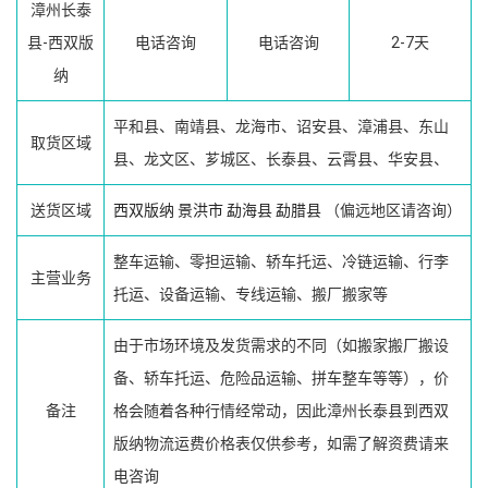
漳州长泰
县-西双版
电话咨询
电话咨询
2-7天
纳
平和县、南靖县、龙海市、诏安县、漳浦县、东山
取货区域
县、龙文区、芗城区、长泰县、云霄县、华安县、
送货区域
西双版纳
景洪市
勐海县
勐腊县
（偏远地区请咨询）
整车运输、零担运输、轿车托运、冷链运输、行李
主营业务
托运、设备运输、专线运输、搬厂搬家等
由于市场环境及发货需求的不同（如搬家搬厂搬设
备、轿车托运、危险品运输、拼车整车等等），价
备注
格会随着各种行情经常动，因此漳州长泰县到西双
版纳物流运费价格表仅供参考，如需了解资费请来
电咨询