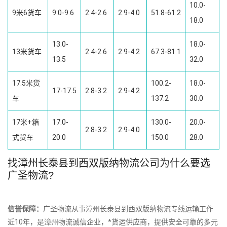
10.0-
9米6货车
9.0-9.6
2.4-2.6
2.9-4.0
51.8-61.2
18.0
13.0-
18.0-
13米货车
2.4-2.6
2.9-4.2
67.3-81.1
13.5
32.0
17.5米货
100.2-
18.0-
17-17.5
2.8-3.2
2.9-4.2
车
137.2
30.0
17米+箱
17.0-
130.0-
20.0-
2.8-3.2
2.9-4.0
式货车
20.0
150.0
28.0
找漳州长泰县到西双版纳物流公司为什么要选
广圣物流?
信誉保障：
广圣物流从事漳州长泰县到西双版纳物流专线运输工作
近10年，是漳州物流诚信企业，*货运供应商，提供安全可靠的多元