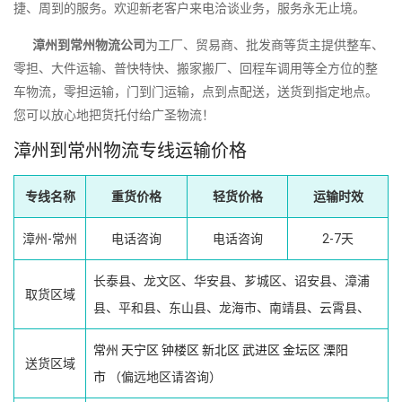
捷、周到的服务。欢迎新老客户来电洽谈业务，服务永无止境。
漳州到常州物流公司
为工厂、贸易商、批发商等货主提供整车、
零担、大件运输、普快特快、搬家搬厂、回程车调用等全方位的整
车物流，零担运输，门到门运输，点到点配送，送货到指定地点。
您可以放心地把货托付给广圣物流！
漳州到常州物流专线运输价格
专线名称
重货价格
轻货价格
运输时效
漳州-常州
电话咨询
电话咨询
2-7天
长泰县、龙文区、华安县、芗城区、诏安县、漳浦
取货区域
县、平和县、东山县、龙海市、南靖县、云霄县、
常州
天宁区
钟楼区
新北区
武进区
金坛区
溧阳
送货区域
市
（偏远地区请咨询）