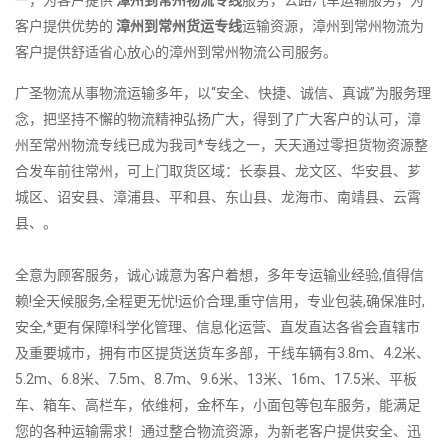
客户提供优势的
漳州到常州货运专线
运输资源，漳州到常州物流为
客户提供舒适省心放心的漳州到常州物流公司服务。
广圣物流从事物流运输多年，以“安全、快捷、诚信、真诚”为服务理
念，把坚持不懈的物流精神弘扬广大，得到了广大客户的认可，漳
州至常州物流专线已成为我司*专线之一，天天通过零担货物资源整
合发车前往常州，可上门取货区域：长泰县、龙文区、华安县、芗
城区、诏安县、漳浦县、平和县、东山县、龙海市、南靖县、云霄
县、。
全意为顾客服务，诚心诚意为客户着想，多年专运输业经验,值得信
赖!全天候服务,全程更无忧!运价合理,重守信用，专业包装,确保准时,
安全,*更有保障!科学化管理、信息化运营、直发直达各省会直辖市
及重要城市，拥有市区提货送货车多部，干线车辆有3.8m、4.2米、
5.2m、6.8米、7.5m、8.7m、9.6米、13米、16m、17.5米、平板
车、箱车、高栏车，依维柯，金杯车，小面包等包车服务，能满足
您的各种运输需求！通过整合物流资源，为新老客户提供安全、迅