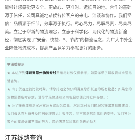
能够让您感觉更安全、更放心、更准时、运抵目的地。合作的基础
源于信任，公司真诚地恭候各位客户的来电、洽谈和协作。我们坚
信：品质源于细节，效率源于执行。尽心尽力，尽职尽责，尽善尽
美。立足于崭新的物流理念，立志于科学化、现代化的物流新途
径，彻底实现了“安全、快捷、*、节约”的物流理念，为广大中外企
业降低物流成本，提高产品竞争力奉献更好的服务。
温馨提示
★ 本站所列
漳州到常州物流专线
费用与时效仅供参考，如需详细了解收费标准请电
话咨询。
★ 由于货运运输比较特殊，请您托运之前仔细清点您所托运的所有物品；如果您的
货物需要临时存放，请尽早最快通知公司客服以便安排仓库存放。；
★ 为了提高漳州到常州货运专线服务质量，欢迎您对我们的服务提出意见或建议，
我们会认真对待并及时把处理意见汇报于您，非常感谢您对我们的支持，我们将为
客户的需求做出不懈的努力，您的满意就是我们前进的动力!
江苏线路查询