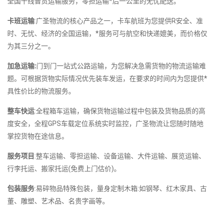
全国千线普货运输服务，零担运输*后一公里的无忧配送。
卡班运输
:广圣物流的核心产品之一，卡车航班为您提供R安全、准
时、无忧、经济的全国运输，*服务可与航空和快递媲美，而价格仅
为其三分之一。
加急运输:
门到门一站式公路运输，为您解决急需货物的物流运输难
题。可根据货物实际情况优先装车发运，在要求的时间内为您提供*
具性价比的物流服务。
整车快运
:全程箱车运输，确保货物运输过程中包装及货物品质的高
度安全，全程GPS车载定位系统实时监控，广圣物流让您随时随地
掌控货物在途信息。
服务项目
:整车运输、零担运输、设备运输、大件运输、展览运输、
行李托运、搬家托运(免费上门估价)。
包装服务
:易碎物品特殊包装，量身定制木箱:如钢琴、红木家具、古
董、雕塑、艺术品、名贵字画等。