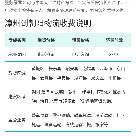
服务保障
:公司与中国太平洋财产保险、平安保险保持长期合作，一
旦货物出险将有专人全程负责处理理赔事宜，免除您的后顾之忧。
漳州到朝阳物流收费说明
专线名称
重货价格
轻货价格
运输时效
漳州-朝阳
电话咨询
电话咨询
2-7天
芗城区、长泰县、诏安县、南靖县、龙海市、东山
取货区域
县、云霄县、华安县、漳浦县、龙文区、平和县、
朝阳
双塔区
龙城区
朝阳县
建平县
喀喇沁左翼蒙古
送货区域
族自治县
北票市
凌源市
（偏远地区请咨询）
整车运输、零担运输、轿车托运、冷链运输、行李
主营业务
托运、设备运输、专线运输、搬厂搬家等