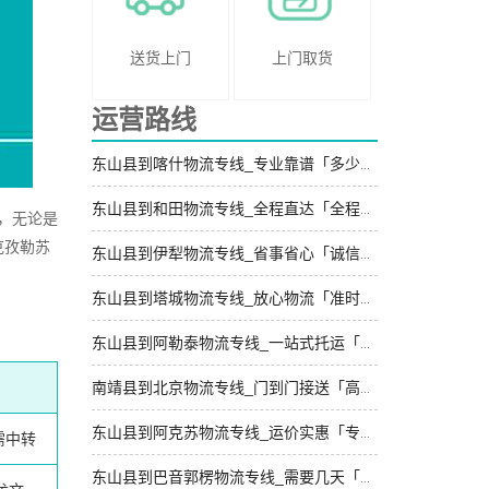
送货上门
上门取货
运营路线
东山县到喀什物流专线_专业靠谱「多少一方」
东山县到和田物流专线_全程直达「全程无虑」
，无论是
克孜勒苏
东山县到伊犁物流专线_省事省心「诚信经营」
东山县到塔城物流专线_放心物流「准时准点」
东山县到阿勒泰物流专线_一站式托运「全程定位」
南靖县到北京物流专线_门到门接送「高效运输」
东山县到阿克苏物流专线_运价实惠「专线快运」
需中转
东山县到巴音郭楞物流专线_需要几天「按时送达」