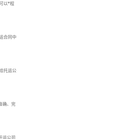
可以*程
运合同中
给托运公
准确、完
托运公司