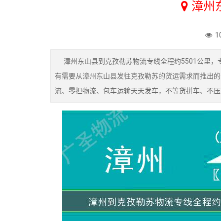
漳州
1
漳州东山县到克孜勒苏物流专线全程约5501公里，专
有需要从漳州东山县发往克孜勒苏的货运需求而推出的
流、零担物流、包车运输天天发车，不等货拼车、不压