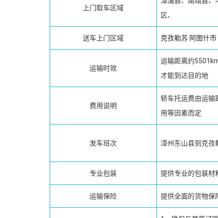
漳浦县、南靖县、
上门取车区域
区、
送车上门区域
克孜勒苏
阿图什市
运输距离约5501
运输时效
才能到达目的地
轿车托运费由运输
费用说明
用等因素而定
发车班次
漳州东山县到克孜
专业包装
提供专业的包装材
运输保险
提供全面的货物保