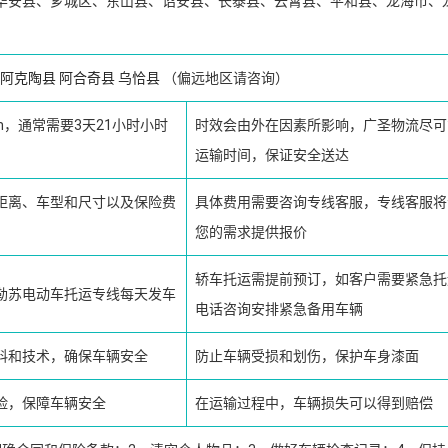
华安县、芗城区、东山县、诏安县、长泰县、云霄县、平和县、龙海市、
阿克陶县
阿合奇县
乌恰县
（偏远地区请咨询）
km，通常需要3天21小时小时
时效会由外在因素所影响，广圣物流尽可
运输时间，保证安全送达
距离、车型和尺寸以及保险费
具体费用需要咨询专线客服，专线客服将
您的需求提供报价
轿车托运需提前预订，如客户需要紧急托
勒苏电动车托运专线每天发车
电话咨询安排紧急备用车辆
料和技术，确保车辆安全
防止车辆受损和划伤，保护车身漆面
险，保障车辆安全
在运输过程中，车辆损失可以得到赔偿