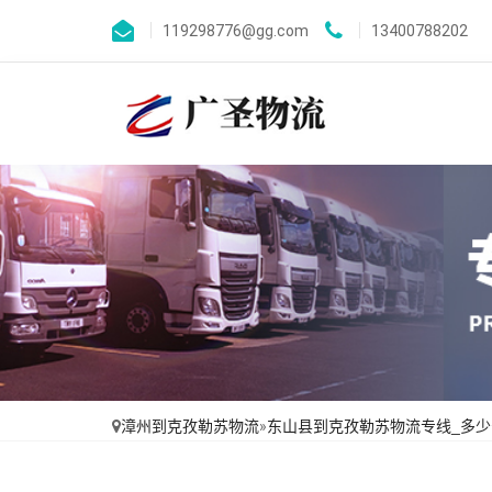
119298776@gg.com
13400788202
漳州到克孜勒苏物流
»
东山县到克孜勒苏物流专线_多