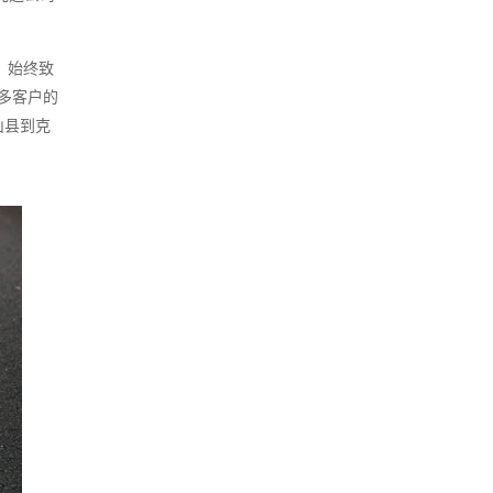
，始终致
多客户的
山县到克