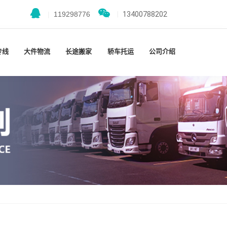
|
119298776
|
13400788202
专线
大件物流
长途搬家
轿车托运
公司介绍