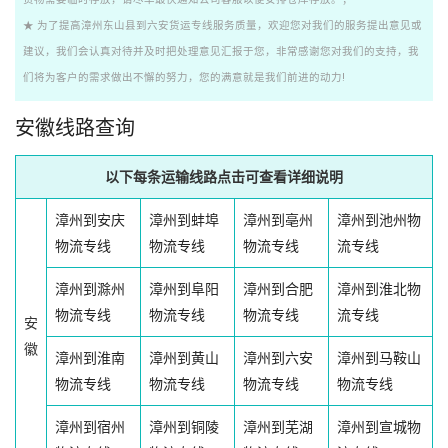
★ 为了提高漳州东山县到六安货运专线服务质量，欢迎您对我们的服务提出意见或
建议，我们会认真对待并及时把处理意见汇报于您，非常感谢您对我们的支持，我
们将为客户的需求做出不懈的努力，您的满意就是我们前进的动力!
安徽线路查询
以下每条运输线路点击可查看详细说明
漳州到安庆
漳州到蚌埠
漳州到亳州
漳州到池州物
物流专线
物流专线
物流专线
流专线
漳州到滁州
漳州到阜阳
漳州到合肥
漳州到淮北物
物流专线
物流专线
物流专线
流专线
安
徽
漳州到淮南
漳州到黄山
漳州到六安
漳州到马鞍山
物流专线
物流专线
物流专线
物流专线
漳州到宿州
漳州到铜陵
漳州到芜湖
漳州到宣城物