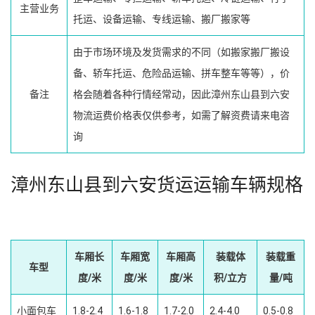
主营业务
托运、设备运输、专线运输、搬厂搬家等
由于市场环境及发货需求的不同（如搬家搬厂搬设
备、轿车托运、危险品运输、拼车整车等等），价
备注
格会随着各种行情经常动，因此漳州东山县到六安
物流运费价格表仅供参考，如需了解资费请来电咨
询
漳州东山县到六安货运运输车辆规格
车厢长
车厢宽
车厢高
装载体
装载重
车型
度/米
度/米
度/米
积/立方
量/吨
小面包车
1.8-2.4
1.6-1.8
1.7-2.0
2.4-4.0
0.5-0.8