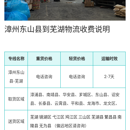
漳州东山县到芜湖物流收费说明
专线名称
重货价格
轻货价格
运输时效
漳州东山
电话咨询
电话咨询
2-7天
县-芜湖
漳浦县、南靖县、华安县、芗城区、东山县、诏安
取货区域
县、长泰县、云霄县、平和县、龙海市、龙文区、
芜湖
镜湖区
弋江区
鸠江区
三山区
芜湖县
繁昌县
南
送货区域
陵县
无为县
（偏远地区请咨询）