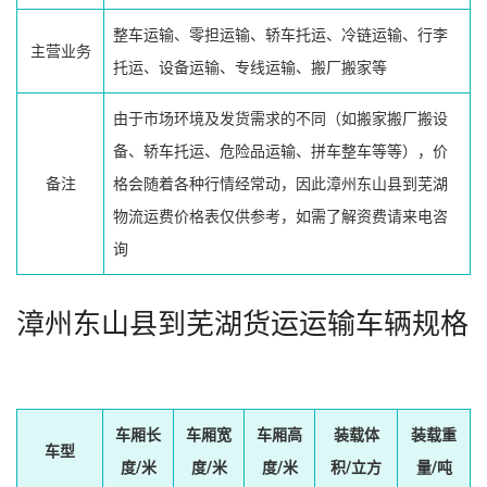
整车运输、零担运输、轿车托运、冷链运输、行李
主营业务
托运、设备运输、专线运输、搬厂搬家等
由于市场环境及发货需求的不同（如搬家搬厂搬设
备、轿车托运、危险品运输、拼车整车等等），价
备注
格会随着各种行情经常动，因此漳州东山县到芜湖
物流运费价格表仅供参考，如需了解资费请来电咨
询
漳州东山县到芜湖货运运输车辆规格
车厢长
车厢宽
车厢高
装载体
装载重
车型
度/米
度/米
度/米
积/立方
量/吨