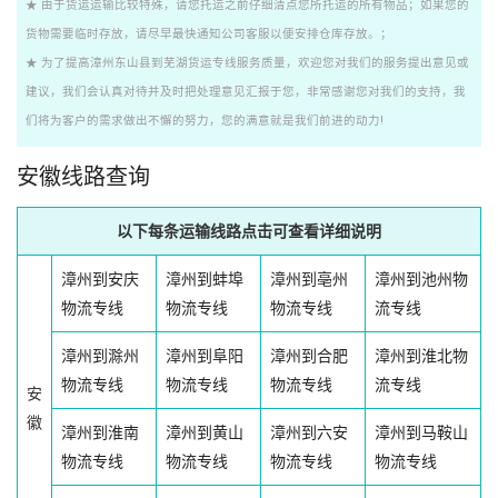
★ 由于货运运输比较特殊，请您托运之前仔细清点您所托运的所有物品；如果您的
货物需要临时存放，请尽早最快通知公司客服以便安排仓库存放。；
★ 为了提高漳州东山县到芜湖货运专线服务质量，欢迎您对我们的服务提出意见或
建议，我们会认真对待并及时把处理意见汇报于您，非常感谢您对我们的支持，我
们将为客户的需求做出不懈的努力，您的满意就是我们前进的动力!
安徽线路查询
以下每条运输线路点击可查看详细说明
漳州到安庆
漳州到蚌埠
漳州到亳州
漳州到池州物
物流专线
物流专线
物流专线
流专线
漳州到滁州
漳州到阜阳
漳州到合肥
漳州到淮北物
物流专线
物流专线
物流专线
流专线
安
徽
漳州到淮南
漳州到黄山
漳州到六安
漳州到马鞍山
物流专线
物流专线
物流专线
物流专线