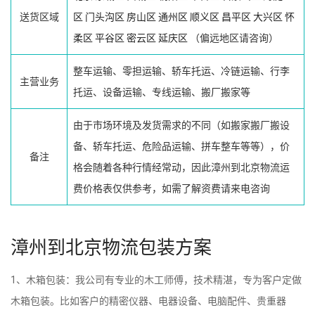
送货区域
区
门头沟区
房山区
通州区
顺义区
昌平区
大兴区
怀
柔区
平谷区
密云区
延庆区
（偏远地区请咨询）
整车运输、零担运输、轿车托运、冷链运输、行李
主营业务
托运、设备运输、专线运输、搬厂搬家等
由于市场环境及发货需求的不同（如搬家搬厂搬设
备、轿车托运、危险品运输、拼车整车等等），价
备注
格会随着各种行情经常动，因此漳州到北京物流运
费价格表仅供参考，如需了解资费请来电咨询
漳州到北京物流包装方案
1、木箱包装：我公司有专业的木工师傅，技术精湛，专为客户定做
木箱包装。比如客户的精密仪器、电器设备、电脑配件、贵重器