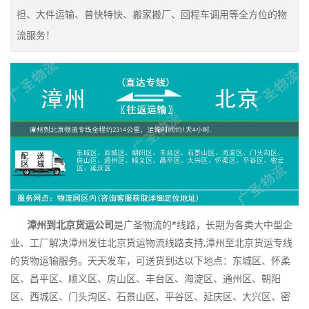
担、大件运输、普快特快、搬家搬厂、回程车调用等全方位的物
流服务！
漳州到北京货运公司
是广圣物流的*线路，长期为各类大中型企
业、工厂解决漳州发往北京货运物流线路支持,漳州至北京货运专线
的货物运输服务。天天发车，可送货到达以下地点：东城区、怀柔
区、昌平区、顺义区、房山区、丰台区、海淀区、通州区、朝阳
区、西城区、门头沟区、石景山区、平谷区、延庆区、大兴区、密