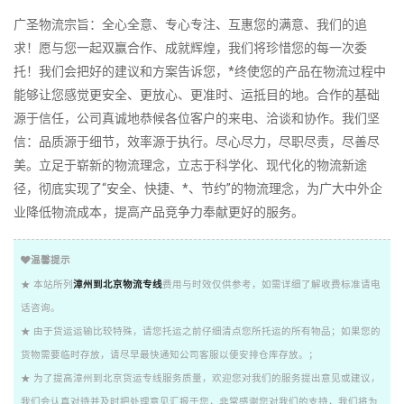
广圣物流宗旨：全心全意、专心专注、互惠您的满意、我们的追
求！愿与您一起双赢合作、成就辉煌，我们将珍惜您的每一次委
托！我们会把好的建议和方案告诉您，*终使您的产品在物流过程中
能够让您感觉更安全、更放心、更准时、运抵目的地。合作的基础
源于信任，公司真诚地恭候各位客户的来电、洽谈和协作。我们坚
信：品质源于细节，效率源于执行。尽心尽力，尽职尽责，尽善尽
美。立足于崭新的物流理念，立志于科学化、现代化的物流新途
径，彻底实现了“安全、快捷、*、节约”的物流理念，为广大中外企
业降低物流成本，提高产品竞争力奉献更好的服务。
温馨提示
★ 本站所列
漳州到北京物流专线
费用与时效仅供参考，如需详细了解收费标准请电
话咨询。
★ 由于货运运输比较特殊，请您托运之前仔细清点您所托运的所有物品；如果您的
货物需要临时存放，请尽早最快通知公司客服以便安排仓库存放。；
★ 为了提高漳州到北京货运专线服务质量，欢迎您对我们的服务提出意见或建议，
我们会认真对待并及时把处理意见汇报于您，非常感谢您对我们的支持，我们将为