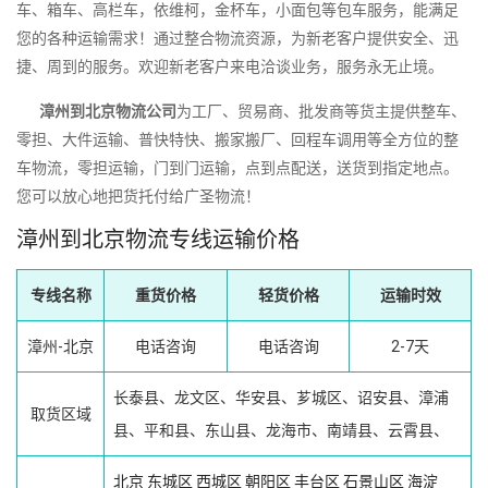
车、箱车、高栏车，依维柯，金杯车，小面包等包车服务，能满足
您的各种运输需求！通过整合物流资源，为新老客户提供安全、迅
捷、周到的服务。欢迎新老客户来电洽谈业务，服务永无止境。
漳州到北京物流公司
为工厂、贸易商、批发商等货主提供整车、
零担、大件运输、普快特快、搬家搬厂、回程车调用等全方位的整
车物流，零担运输，门到门运输，点到点配送，送货到指定地点。
您可以放心地把货托付给广圣物流！
漳州到北京物流专线运输价格
专线名称
重货价格
轻货价格
运输时效
漳州-北京
电话咨询
电话咨询
2-7天
长泰县、龙文区、华安县、芗城区、诏安县、漳浦
取货区域
县、平和县、东山县、龙海市、南靖县、云霄县、
北京
东城区
西城区
朝阳区
丰台区
石景山区
海淀