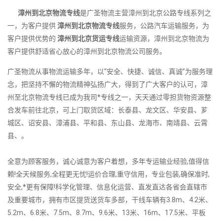
漳州到北京物流专线
是广圣物流主营漳州到北京公路专线系列之
一，为客户提供
漳州到北京物流专线
服务，公路汽车运输服务，为
客户提供优势的
漳州到北京货运专线
运输资源，漳州到北京物流为
客户提供舒适省心放心的漳州到北京物流公司服务。
广圣物流从事物流运输多年，以“安全、快捷、诚信、真诚”为服务理
念，把坚持不懈的物流精神弘扬广大，得到了广大客户的认可，漳
州至北京物流专线已成为我司*专线之一，天天通过零担货物资源整
合发车前往北京，可上门取货区域：长泰县、龙文区、华安县、芗
城区、诏安县、漳浦县、平和县、东山县、龙海市、南靖县、云霄
县、。
全意为顾客服务，诚心诚意为客户着想，多年专运输业经验,值得信
赖!全天候服务,全程更无忧!运价合理,重守信用，专业包装,确保准时,
安全,*更有保障!科学化管理、信息化运营、直发直达各省会直辖市
及重要城市，拥有市区提货送货车多部，干线车辆有3.8m、4.2米、
5.2m、6.8米、7.5m、8.7m、9.6米、13米、16m、17.5米、平板